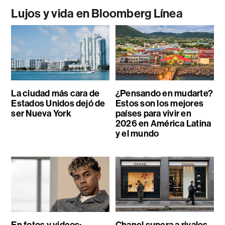
Lujos y vida en Bloomberg Línea
La ciudad más cara de
¿Pensando en mudarte?
Estados Unidos dejó de
Estos son los mejores
ser Nueva York
países para vivir en
2026 en América Latina
y el mundo
En fotos y videos:
Chanel supera a rivales