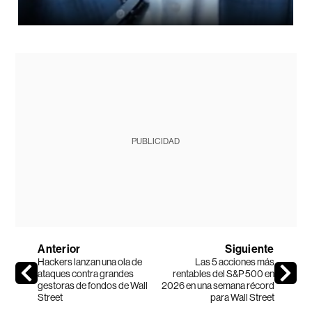
PUBLICIDAD
Anterior
Siguiente
Hackers lanzan una ola de
Las 5 acciones más
ataques contra grandes
rentables del S&P 500 en
gestoras de fondos de Wall
2026 en una semana récord
Street
para Wall Street