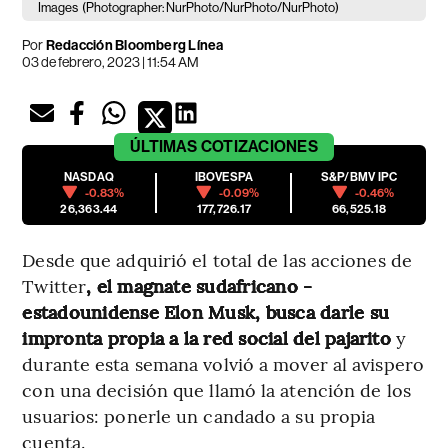
Images
(Photographer: NurPhoto/NurPhoto/NurPhoto)
Por
Redacción Bloomberg Línea
03 de febrero, 2023 | 11:54 AM
ÚLTIMAS
COTIZACIONES
NASDAQ
IBOVESPA
S&P/BMV IPC
-0.83%
-0.09%
-0.46%
26,363.44
177,726.17
66,525.18
Desde que adquirió el total de las acciones de
Twitter
, el magnate sudafricano -
estadounidense Elon Musk, busca darle su
impronta propia a la red social del pajarito
y
durante esta semana volvió a mover al avispero
con una decisión que llamó la atención de los
usuarios: ponerle un candado a su propia
cuenta.