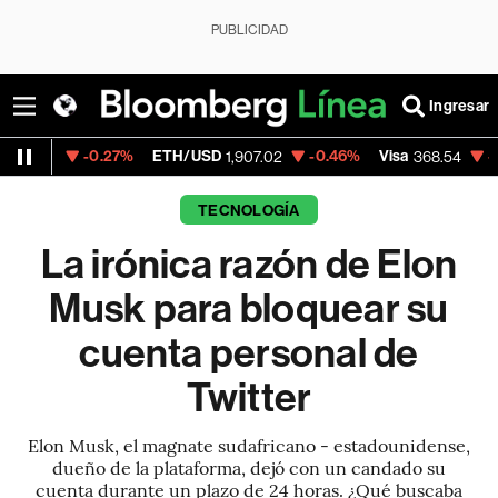
PUBLICIDAD
Ingresar
0.27%
ETH/USD
-0.46%
Visa
-0.28%
Merc
1,907.02
368.54
TECNOLOGÍA
La irónica razón de Elon
Musk para bloquear su
cuenta personal de
Twitter
Elon Musk, el magnate sudafricano - estadounidense,
dueño de la plataforma, dejó con un candado su
cuenta durante un plazo de 24 horas. ¿Qué buscaba