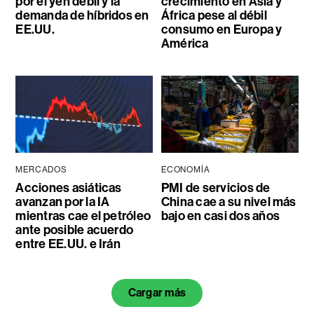
por el yen débil y la
crecimiento en Asia y
demanda de híbridos en
África pese al débil
EE.UU.
consumo en Europa y
América
MERCADOS
ECONOMÍA
Acciones asiáticas
PMI de servicios de
avanzan por la IA
China cae a su nivel más
mientras cae el petróleo
bajo en casi dos años
ante posible acuerdo
entre EE.UU. e Irán
Cargar más