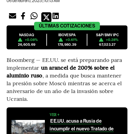
06 de febrero, 2023 | 10:13 AM
ÚLTIMAS
COTIZACIONES
NASDAQ
IBOVESPA
S&P/BMV IPC
+0.08%
+0.61%
+0.28%
26,605.69
178,980.39
67,023.27
Bloomberg — EE.UU. se está preparando para
implementar
un arancel de 200% sobre el
aluminio ruso
, a medida que busca mantener
la presión sobre Moscú mientras se acerca el
aniversario de un año de la invasión sobre
Ucrania.
VER +
EE.UU. acusa a Rusia de
incumplir el nuevo Tratado de