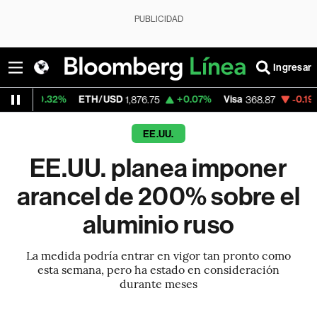
PUBLICIDAD
Ingresar
32%
ETH/USD
+0.07%
Visa
-0.19%
Mercado
1,876.75
368.87
EE.UU.
EE.UU. planea imponer
arancel de 200% sobre el
aluminio ruso
La medida podría entrar en vigor tan pronto como
esta semana, pero ha estado en consideración
durante meses