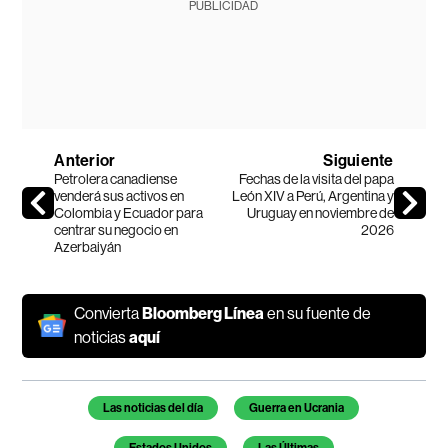
PUBLICIDAD
Anterior
Siguiente
Petrolera canadiense
Fechas de la visita del papa
venderá sus activos en
León XIV a Perú, Argentina y
Colombia y Ecuador para
Uruguay en noviembre de
centrar su negocio en
2026
Azerbaiyán
Convierta
Bloomberg Línea
en su fuente de
noticias
aquí
Temas de este artículo
Las noticias del día
Guerra en Ucrania
Estados Unidos
Las Últimas