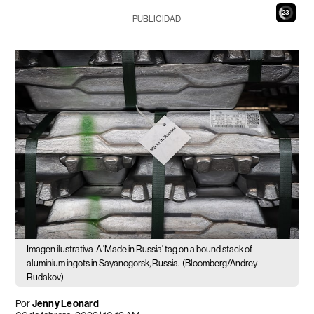
21
PUBLICIDAD
Imagen ilustrativa
A 'Made in Russia' tag on a bound stack of
aluminium ingots in Sayanogorsk, Russia.
(Bloomberg/Andrey
Rudakov)
Por
Jenny Leonard