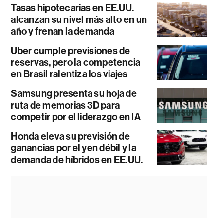
Tasas hipotecarias en EE.UU.
alcanzan su nivel más alto en un
año y frenan la demanda
Uber cumple previsiones de
reservas, pero la competencia
en Brasil ralentiza los viajes
Samsung presenta su hoja de
ruta de memorias 3D para
competir por el liderazgo en IA
Honda eleva su previsión de
ganancias por el yen débil y la
demanda de híbridos en EE.UU.