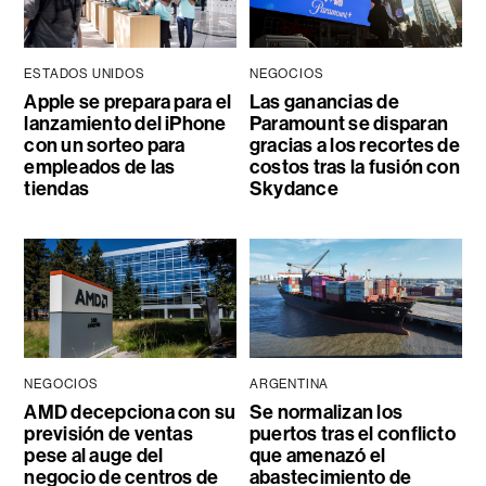
ESTADOS UNIDOS
NEGOCIOS
Apple se prepara para el
Las ganancias de
lanzamiento del iPhone
Paramount se disparan
con un sorteo para
gracias a los recortes de
empleados de las
costos tras la fusión con
tiendas
Skydance
NEGOCIOS
ARGENTINA
AMD decepciona con su
Se normalizan los
previsión de ventas
puertos tras el conflicto
pese al auge del
que amenazó el
negocio de centros de
abastecimiento de