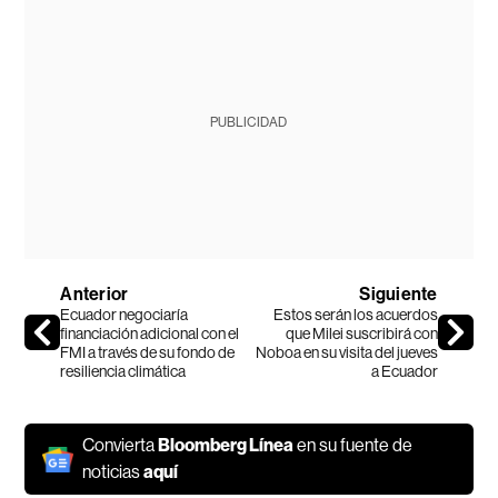
PUBLICIDAD
Anterior
Siguiente
Ecuador negociaría
Estos serán los acuerdos
financiación adicional con el
que Milei suscribirá con
FMI a través de su fondo de
Noboa en su visita del jueves
resiliencia climática
a Ecuador
Convierta
Bloomberg Línea
en su fuente de
noticias
aquí