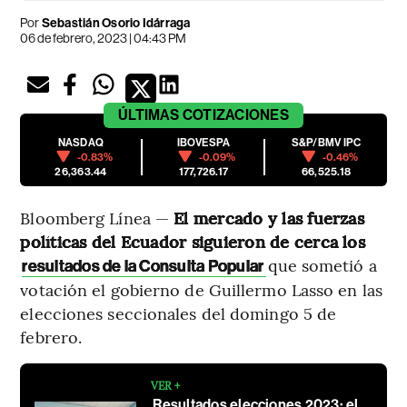
Por
Sebastián Osorio Idárraga
06 de febrero, 2023 | 04:43 PM
ÚLTIMAS
COTIZACIONES
NASDAQ
IBOVESPA
S&P/BMV IPC
-0.83%
-0.09%
-0.46%
26,363.44
177,726.17
66,525.18
Bloomberg Línea —
El mercado y las fuerzas
políticas del Ecuador siguieron de cerca los
que sometió a
resultados de la Consulta Popular
votación el gobierno de Guillermo Lasso en las
elecciones seccionales del domingo 5 de
febrero.
VER +
Resultados elecciones 2023: el