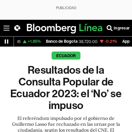
PUBLICIDAD
Ingresar
+1.85%
Banco de Bogota
-0.21%
Apple
+
38,720.00
310.94
ECUADOR
Resultados de la
Consulta Popular de
Ecuador 2023: el ‘No’ se
impuso
El referéndum impulsado por el gobierno de
Guillermo Lasso fue rechazado en las urnas por la
ciudadanía, según los resultados del CNE. El