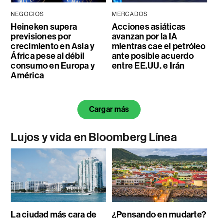
NEGOCIOS
MERCADOS
Heineken supera
Acciones asiáticas
previsiones por
avanzan por la IA
crecimiento en Asia y
mientras cae el petróleo
África pese al débil
ante posible acuerdo
consumo en Europa y
entre EE.UU. e Irán
América
Cargar más
Lujos y vida en Bloomberg Línea
La ciudad más cara de
¿Pensando en mudarte?