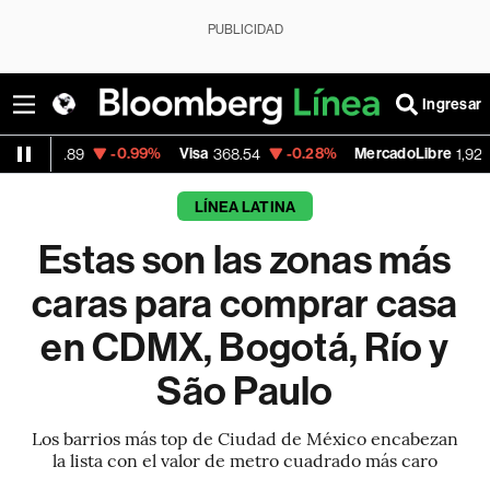
PUBLICIDAD
Ingresar
-0.99%
Visa
-0.28%
MercadoLibre
+1.85%
368.54
1,924.95
LÍNEA LATINA
Estas son las zonas más
caras para comprar casa
en CDMX, Bogotá, Río y
São Paulo
Los barrios más top de Ciudad de México encabezan
la lista con el valor de metro cuadrado más caro