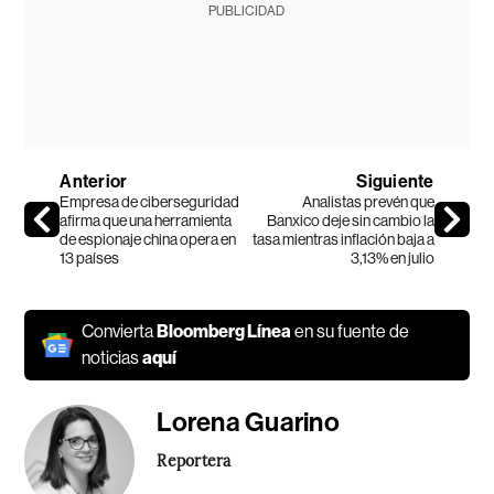
PUBLICIDAD
Anterior
Siguiente
Empresa de ciberseguridad
Analistas prevén que
afirma que una herramienta
Banxico deje sin cambio la
de espionaje china opera en
tasa mientras inflación baja a
13 países
3,13% en julio
Convierta
Bloomberg Línea
en su fuente de
noticias
aquí
Lorena Guarino
Reportera