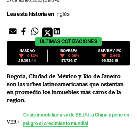
07 de febrero, 2023 | 01:18 PM
Lea esta historia en
Inglés
ÚLTIMAS
COTIZACIONES
NASDAQ
IBOVESPA
S&P/BMV IPC
-0.83%
-0.09%
-0.46%
26,363.44
177,726.17
66,525.18
Bogotá, Ciudad de México y Río de Janeiro
son las urbes latinoamericanas que ostentan
en promedio los inmuebles más caros de la
región.
Crisis inmobiliaria va de EE.UU. a China y pone en
VER +
peligro el crecimiento mundial