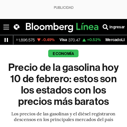
PUBLICIDAD
Ingresar
-0.49%
Visa
+0.52%
MercadoLibre
896.575
370.47
1,824.26
ECONOMÍA
Precio de la gasolina hoy
10 de febrero: estos son
los estados con los
precios más baratos
Los precios de las gasolinas y el diésel registraron
descensos en los principales mercados del país