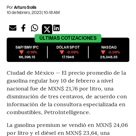
Por
Arturo Solís
10 de febrero, 2023 | 10:18 AM
ÚLTIMAS
COTIZACIONES
S&P/BMV IPC
DÓLAR SPOT
NASDAQ
-0.19%
-0.09%
-0.06%
66,396.15
17.1946
26,348.35
Ciudad de México — El precio promedio de la
gasolina regular hoy 10 de febrero a nivel
nacional fue de MXN$ 21,76 por litro, una
disminución de tres centavos, de acuerdo con
información de la consultora especializada en
combustibles, PetroIntelligence.
La gasolina premium se vendió en MXN$ 24,06
por litro y el diésel en MXN$ 23,64, una