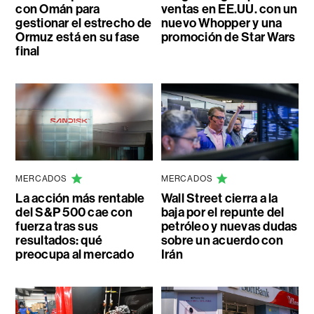
con Omán para
ventas en EE.UU. con un
gestionar el estrecho de
nuevo Whopper y una
Ormuz está en su fase
promoción de Star Wars
final
MERCADOS
MERCADOS
La acción más rentable
Wall Street cierra a la
del S&P 500 cae con
baja por el repunte del
fuerza tras sus
petróleo y nuevas dudas
resultados: qué
sobre un acuerdo con
preocupa al mercado
Irán