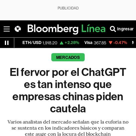
PUBLICIDAD
Ingresar
ETH/USD
+2.28%
Visa
-0.47%
MercadoLibre
1,918.20
367.85
MERCADOS
El fervor por el ChatGPT
es tan intenso que
empresas chinas piden
cautela
Varios analistas del mercado señalan que la euforia no
se sustenta en los indicadores básicos y comparan
este auge con la locura del blockchain