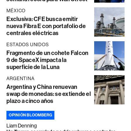
MÉXICO
Exclusiva: CFE busca emitir
nueva Fibra E con portafolio de
centrales eléctricas
ESTADOS UNIDOS
Fragmento de un cohete Falcon
9 de SpaceX impacta la
superficie de la Luna
ARGENTINA
Argentina y China renuevan
swap de monedas: se extiende el
plazo a cinco años
OPINIÓN BLOOMBERG
Liam Denning