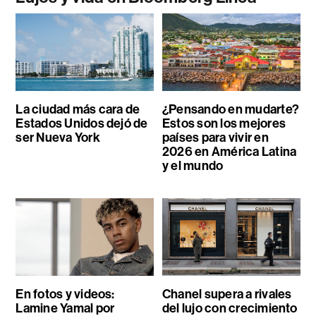
La ciudad más cara de
¿Pensando en mudarte?
Estados Unidos dejó de
Estos son los mejores
ser Nueva York
países para vivir en
2026 en América Latina
y el mundo
En fotos y videos:
Chanel supera a rivales
Lamine Yamal por
del lujo con crecimiento