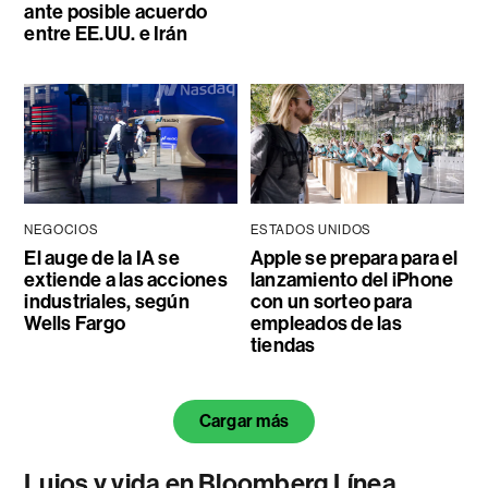
ante posible acuerdo
entre EE.UU. e Irán
NEGOCIOS
ESTADOS UNIDOS
El auge de la IA se
Apple se prepara para el
extiende a las acciones
lanzamiento del iPhone
industriales, según
con un sorteo para
Wells Fargo
empleados de las
tiendas
Cargar más
Lujos y vida en Bloomberg Línea