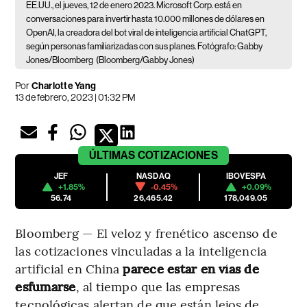
EE.UU., el jueves, 12 de enero 2023. Microsoft Corp. está en
conversaciones para invertir hasta 10.000 millones de dólares en
OpenAI, la creadora del bot viral de inteligencia artificial ChatGPT,
según personas familiarizadas con sus planes. Fotógrafo: Gabby
Jones/Bloomberg
(Bloomberg/Gabby Jones)
Por
Charlotte Yang
13 de febrero, 2023 | 01:32 PM
ÚLTIMAS
COTIZACIONES
JEF
NASDAQ
IBOVESPA
+1.85%
-0.45%
+0.09%
56.74
26,465.42
178,049.05
Bloomberg — El veloz y frenético ascenso de
las cotizaciones vinculadas a la inteligencia
artificial en China
parece estar en vías de
esfumarse
, al tiempo que las empresas
tecnológicas alertan de que están lejos de