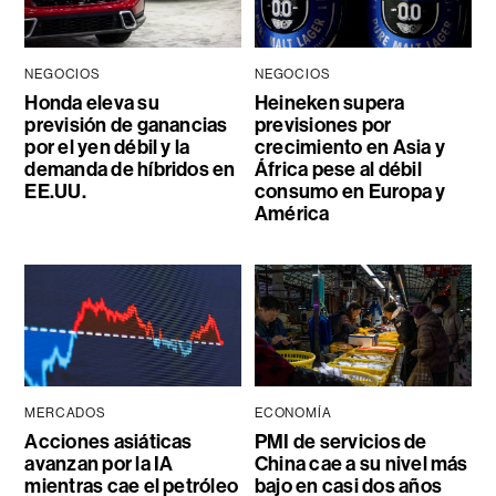
NEGOCIOS
NEGOCIOS
Honda eleva su
Heineken supera
previsión de ganancias
previsiones por
por el yen débil y la
crecimiento en Asia y
demanda de híbridos en
África pese al débil
EE.UU.
consumo en Europa y
América
MERCADOS
ECONOMÍA
Acciones asiáticas
PMI de servicios de
avanzan por la IA
China cae a su nivel más
mientras cae el petróleo
bajo en casi dos años