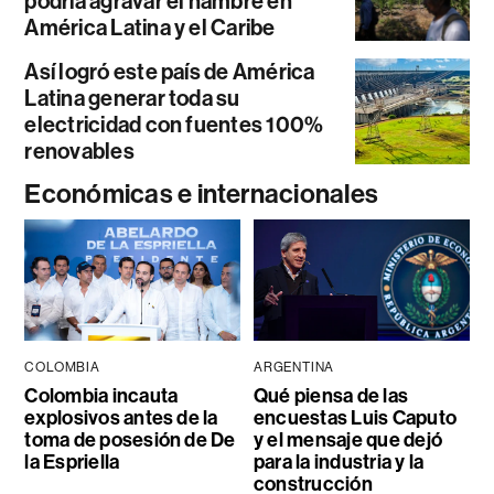
podría agravar el hambre en
América Latina y el Caribe
Así logró este país de América
Latina generar toda su
electricidad con fuentes 100%
renovables
Económicas e internacionales
COLOMBIA
ARGENTINA
Colombia incauta
Qué piensa de las
explosivos antes de la
encuestas Luis Caputo
toma de posesión de De
y el mensaje que dejó
la Espriella
para la industria y la
construcción