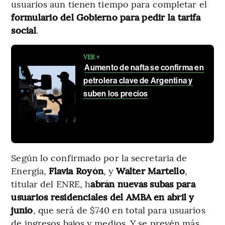
usuarios aun tienen tiempo para completar el
formulario del Gobierno para pedir la tarifa
social
.
VER +
Aumento de nafta se confirma en
petrolera clave de Argentina y
suben los precios
Según lo confirmado por la secretaria de
Energía,
Flavia
Royón
, y
Walter
Martello
,
titular del ENRE, h
abrán nuevas subas para
usuarios residenciales del AMBA en abril y
junio
, que será de $740 en total para usuarios
de ingresos bajos y medios. Y se prevén más