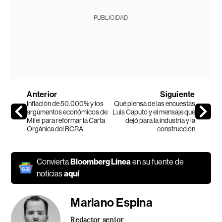
PUBLICIDAD
Anterior
Siguiente
Inflación de 50.000% y los
Qué piensa de las encuestas
argumentos económicos de
Luis Caputo y el mensaje que
Milei para reformar la Carta
dejó para la industria y la
Orgánica del BCRA
construcción
Convierta
Bloomberg Línea
en su fuente de
noticias
aquí
Mariano Espina
Redactor senior