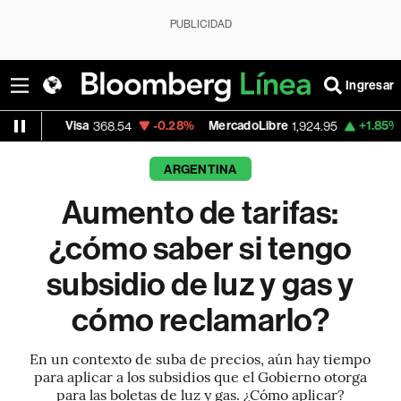
PUBLICIDAD
Ingresar
isa
-0.28%
MercadoLibre
+1.85%
Banco de 
368.54
1,924.95
ARGENTINA
Aumento de tarifas:
¿cómo saber si tengo
subsidio de luz y gas y
cómo reclamarlo?
En un contexto de suba de precios, aún hay tiempo
para aplicar a los subsidios que el Gobierno otorga
para las boletas de luz y gas. ¿Cómo aplicar?