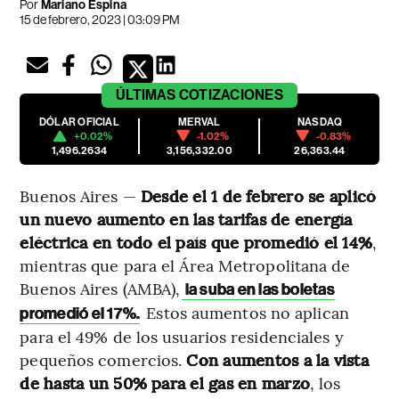
Por
Mariano Espina
15 de febrero, 2023 | 03:09 PM
ÚLTIMAS
COTIZACIONES
DÓLAR OFICIAL
MERVAL
NASDAQ
+0.02%
-1.02%
-0.83%
1,496.2634
3,156,332.00
26,363.44
Buenos Aires —
Desde el 1 de febrero se aplicó
un nuevo aumento en las tarifas de energía
eléctrica en todo el país que promedió el 14%
,
mientras que para el Área Metropolitana de
Buenos Aires (AMBA),
la suba en las boletas
Estos aumentos no aplican
promedió el 17%.
para el 49% de los usuarios residenciales y
pequeños comercios.
Con aumentos a la vista
de hasta un 50% para el gas en marzo
, los