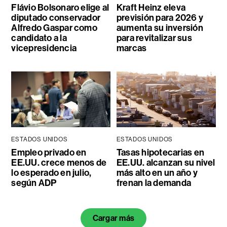
Flávio Bolsonaro elige al
Kraft Heinz eleva
diputado conservador
previsión para 2026 y
Alfredo Gaspar como
aumenta su inversión
candidato a la
para revitalizar sus
vicepresidencia
marcas
ESTADOS UNIDOS
ESTADOS UNIDOS
Empleo privado en
Tasas hipotecarias en
EE.UU. crece menos de
EE.UU. alcanzan su nivel
lo esperado en julio,
más alto en un año y
según ADP
frenan la demanda
Cargar más