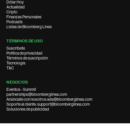
Dólar Hoy
Actualidad
Cripto
Finanzas Personales
Podcasts
Listas de Bloomberg Línea
TÉRMINOS DE USO
Suscríbete
Política de privacidad
Términos de suscripción
Tecnología
T&C
NEGOCIOS
Eventos - Summit
partnerships@bloomberglinea.com
Anúnciate con nosotros ads@bloomberglinea.com
Soporte al cliente: support@bloomberglinea.com
Soluciones de publicidad