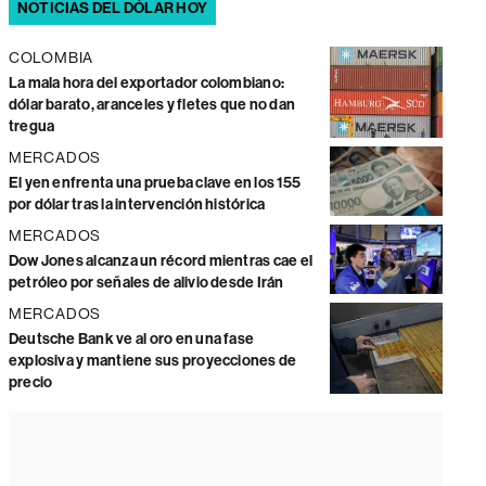
NOTICIAS DEL DÓLAR HOY
COLOMBIA
La mala hora del exportador colombiano:
dólar barato, aranceles y fletes que no dan
tregua
MERCADOS
El yen enfrenta una prueba clave en los 155
por dólar tras la intervención histórica
MERCADOS
Dow Jones alcanza un récord mientras cae el
petróleo por señales de alivio desde Irán
MERCADOS
Deutsche Bank ve al oro en una fase
explosiva y mantiene sus proyecciones de
precio