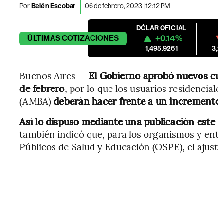
Por
Belén Escobar
06 de febrero, 2023 | 12:12 PM
DÓLAR OFICIAL
+0.14%
ÚLTIMAS
COTIZACIONES
1,495.9261
3
Buenos Aires —
El Gobierno aprobó nuevos cua
de febrero
, por lo que los usuarios residenci
(AMBA)
deberán hacer frente a un incremento 
Así lo dispuso mediante una publicación este l
también indicó que, para los organismos y ent
Públicos de Salud y Educación (OSPE), el ajust