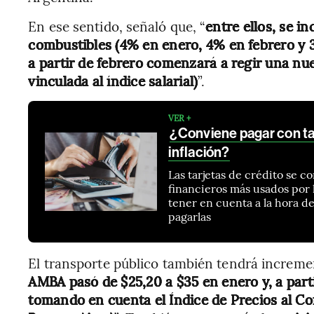
En ese sentido, señaló que, “
entre ellos, se i
combustibles (4% en enero, 4% en febrero y 
a partir de febrero comenzará a regir una nu
vinculada al índice salarial)
”.
VER +
¿Conviene pagar con tar
inflación?
Las tarjetas de crédito se c
financieros más usados por
tener en cuenta a la hora de
pagarlas
El transporte público también tendrá increme
AMBA pasó de $25,20 a $35 en enero y, a parti
tomando en cuenta el Índice de Precios al C