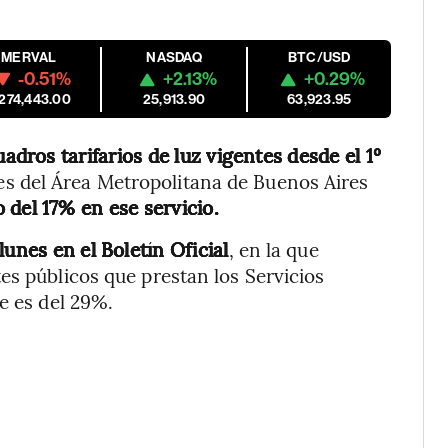
MERVAL
NASDAQ
BTC/USD
-0.51%
+2.13%
+0.29%
,274,443.00
25,913.90
63,923.95
dros tarifarios de luz vigentes desde el 1º
ales del Área Metropolitana de Buenos Aires
del 17% en ese servicio.
unes en el Boletín Oficial
, en la que
es públicos que prestan los Servicios
e es del 29%.