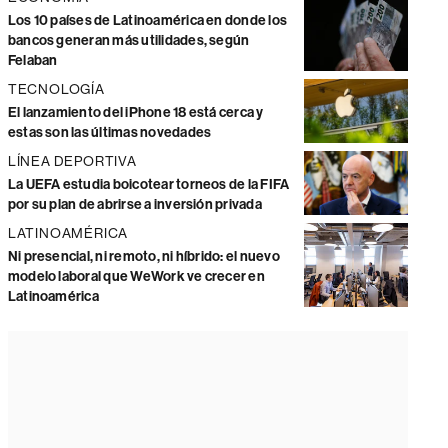
Los 10 países de Latinoamérica en donde los
bancos generan más utilidades, según
Felaban
TECNOLOGÍA
El lanzamiento del iPhone 18 está cerca y
estas son las últimas novedades
LÍNEA DEPORTIVA
La UEFA estudia boicotear torneos de la FIFA
por su plan de abrirse a inversión privada
LATINOAMÉRICA
Ni presencial, ni remoto, ni híbrido: el nuevo
modelo laboral que WeWork ve crecer en
Latinoamérica