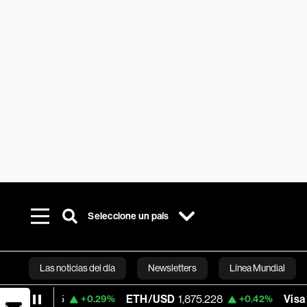
Seleccione un país
Las noticias del día
Newsletters
Línea Mundial
5
ETH/USD
1,875.228
Visa
365.67
+0.29%
+0.42%
-0
Bloomberg 