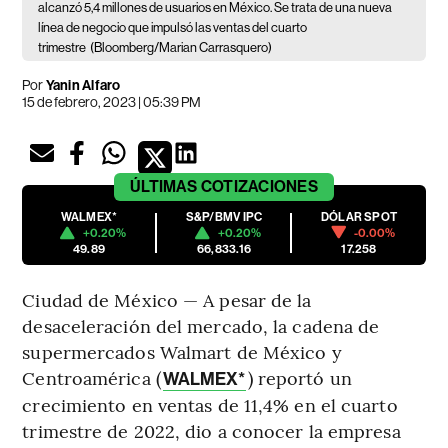
alcanzó 5,4 millones de usuarios en México. Se trata de una nueva
línea de negocio que impulsó las ventas del cuarto
trimestre
(Bloomberg/Marian Carrasquero)
Por
Yanin Alfaro
15 de febrero, 2023 | 05:39 PM
ÚLTIMAS
COTIZACIONES
WALMEX*
S&P/BMV IPC
DÓLAR SPOT
+0.20%
+0.20%
-0.00%
49.89
66,833.16
17.258
Ciudad de México — A pesar de la
desaceleración del mercado, la cadena de
supermercados Walmart de México y
Centroamérica (
) reportó un
WALMEX*
crecimiento en ventas de 11,4% en el cuarto
trimestre de 2022, dio a conocer la empresa