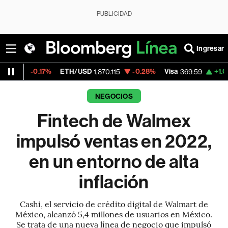
PUBLICIDAD
Ingresar
17%
ETH/USD
-0.28%
Visa
+1.07%
Mercad
1,870.115
369.59
NEGOCIOS
Fintech de Walmex
impulsó ventas en 2022,
en un entorno de alta
inflación
Cashi, el servicio de crédito digital de Walmart de
México, alcanzó 5,4 millones de usuarios en México.
Se trata de una nueva línea de negocio que impulsó