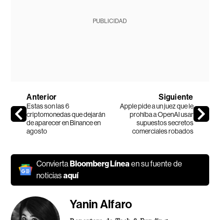
PUBLICIDAD
Anterior
Siguiente
Estas son las 6
Apple pide a un juez que le
criptomonedas que dejarán
prohíba a OpenAI usar
de aparecer en Binance en
supuestos secretos
agosto
comerciales robados
Convierta
Bloomberg Línea
en su fuente de
noticias
aquí
Yanin Alfaro