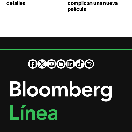
detalles
complican una nueva
película