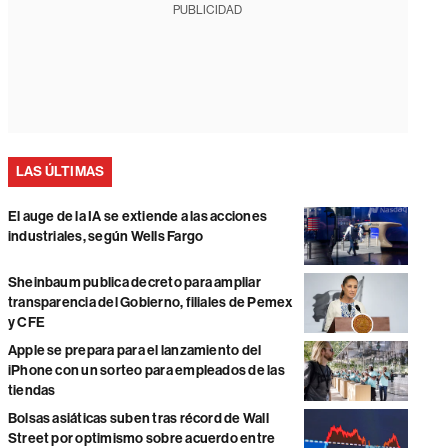
PUBLICIDAD
LAS ÚLTIMAS
El auge de la IA se extiende a las acciones
industriales, según Wells Fargo
Sheinbaum publica decreto para ampliar
transparencia del Gobierno, filiales de Pemex
y CFE
Apple se prepara para el lanzamiento del
iPhone con un sorteo para empleados de las
tiendas
Bolsas asiáticas suben tras récord de Wall
Street por optimismo sobre acuerdo entre