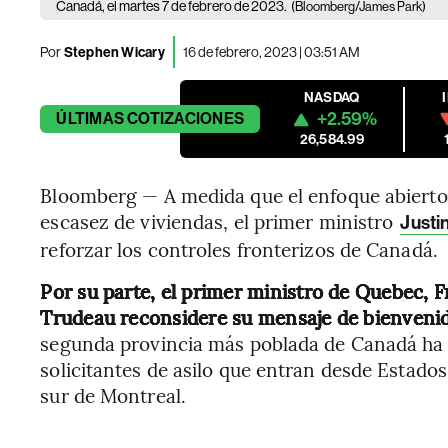
Canadá, el martes 7 de febrero de 2023.
(Bloomberg/James Park)
Por
Stephen Wicary
16 de febrero, 2023 | 03:51 AM
NASDAQ
+2.59%
ÚLTIMAS
COTIZACIONES
26,584.99
Bloomberg — A medida que el enfoque abierto 
escasez de viviendas, el primer ministro
Justi
reforzar los controles fronterizos de Canadá.
Por su parte, el primer ministro de Quebec, F
Trudeau reconsidere su mensaje de bienvenida
segunda provincia más poblada de Canadá ha
solicitantes de asilo que entran desde Estados
sur de Montreal.