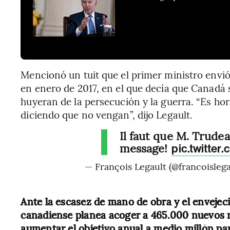
Mencionó un tuit que el primer ministro envi
en enero de 2017, en el que decía que Canadá 
huyeran de la persecución y la guerra. “Es ho
diciendo que no vengan”, dijo Legault.
Il faut que M. Trude
message!
pic.twitte
— François Legault (@francoisleg
Ante la escasez de mano de obra y el envejeci
canadiense planea acoger a 465.000 nuevos 
aumentar el objetivo anual a medio millón pa