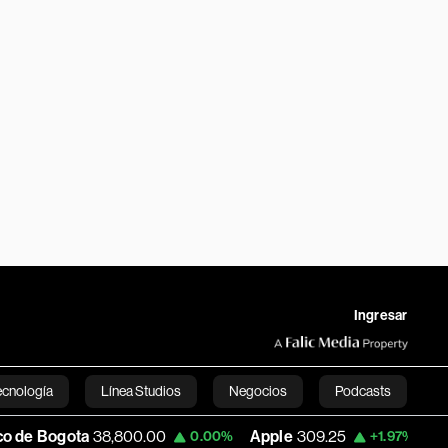
Ingresar
ecnología
Línea Studios
Negocios
Podcasts
,800.00
Apple
309.25
USD COP
3,195.9
0.00%
+1.97%
English