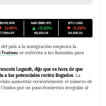
IBOVESPA
S&P/BMV IPC
BTC/USD
-0.06%
+0.20%
-0.29%
177,894.97
66,833.16
64,108.02
del país a la inmigración empeora la
se enfrenta a las llamadas para
n Trudeau
rancois Legault, dijo que es hora de que
 a los potenciales recién llegados
. La
 visto aumentar recientemente el número de
 Unidos por un paso fronterizo irregular al