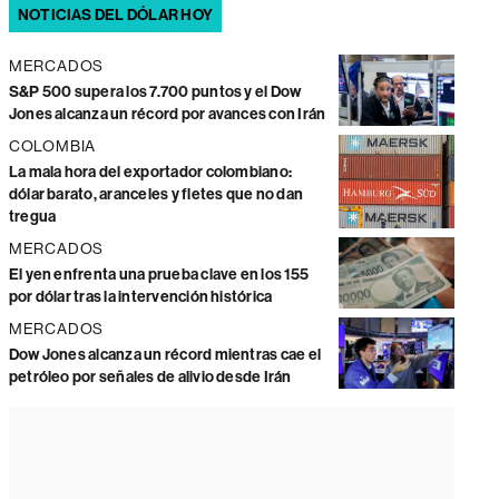
NOTICIAS DEL DÓLAR HOY
MERCADOS
S&P 500 supera los 7.700 puntos y el Dow
Jones alcanza un récord por avances con Irán
COLOMBIA
La mala hora del exportador colombiano:
dólar barato, aranceles y fletes que no dan
tregua
MERCADOS
El yen enfrenta una prueba clave en los 155
por dólar tras la intervención histórica
MERCADOS
Dow Jones alcanza un récord mientras cae el
petróleo por señales de alivio desde Irán