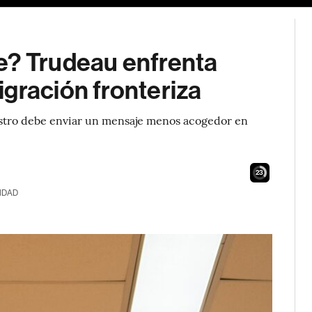
e? Trudeau enfrenta
gración fronteriza
istro debe enviar un mensaje menos acogedor en
21
IDAD