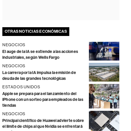
OTRAS NOTICIAS ECONÓMICAS
NEGOCIOS
El auge de la IA se extiende a las acciones
industriales, según Wells Fargo
NEGOCIOS
La carrera por la IA impulsa la emisión de
deuda de las grandes tecnológicas
ESTADOS UNIDOS
Apple se prepara para el lanzamiento del
iPhone con un sorteo para empleados de las
tiendas
NEGOCIOS
Principal científico de Huawei advierte sobre
el límite de chips al que Nvidia se enfrentará