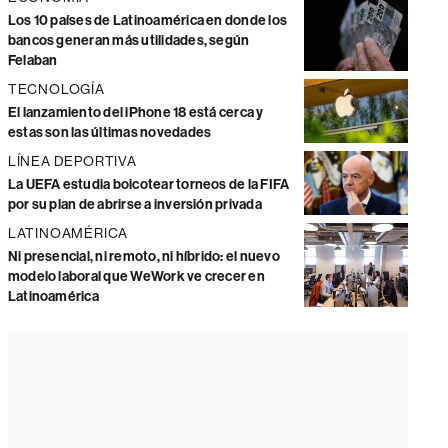
Los 10 países de Latinoamérica en donde los
bancos generan más utilidades, según
Felaban
TECNOLOGÍA
El lanzamiento del iPhone 18 está cerca y
estas son las últimas novedades
LÍNEA DEPORTIVA
La UEFA estudia boicotear torneos de la FIFA
por su plan de abrirse a inversión privada
LATINOAMÉRICA
Ni presencial, ni remoto, ni híbrido: el nuevo
modelo laboral que WeWork ve crecer en
Latinoamérica