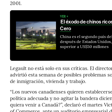
2001.
VER +
El éxodo de chinos ricos
Cero
China es el segundo país d
después de Estados Unidos,
superior a US$50 millones
Legault no está solo en sus críticas. El dire
advirtió esta semana de posibles problemas soc
de inmigración, vivienda y trabajo.
“Los nuevos canadienses quieren establecerse
política adecuada y no agitar la bandera dici
quiera venir a Canadá?”, declaró el martes Vi
of Commerce, ante un auditorio empresarial d