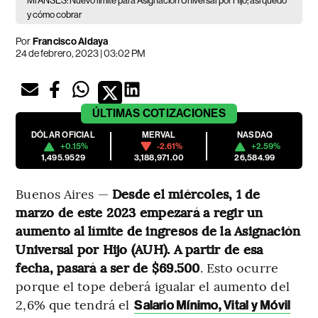
Mi ANSES: Nuevo límite para Asignación Universal por Hijo; así quedó
y cómo cobrar
Por
Francisco Aldaya
24 de febrero, 2023 | 03:02 PM
ÚLTIMAS
COTIZACIONES
DÓLAR OFICIAL
MERVAL
NASDAQ
+0.15%
-2.61%
+2.59%
1,495.9529
3,188,971.00
26,584.99
Buenos Aires —
Desde el miércoles, 1 de
marzo de este 2023 empezará a regir un
aumento al límite de ingresos de la Asignación
Universal por Hijo (AUH). A partir de esa
fecha, pasará a ser de $69.500
. Esto ocurre
porque el tope deberá igualar el aumento del
2,6% que tendrá el
Salario Mínimo, Vital y Móvil