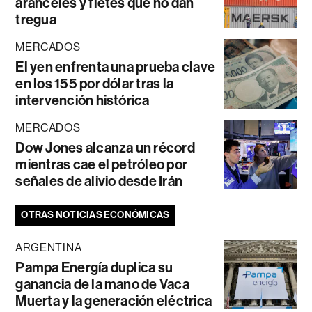
aranceles y fletes que no dan
tregua
MERCADOS
El yen enfrenta una prueba clave
en los 155 por dólar tras la
intervención histórica
MERCADOS
Dow Jones alcanza un récord
mientras cae el petróleo por
señales de alivio desde Irán
OTRAS NOTICIAS ECONÓMICAS
ARGENTINA
Pampa Energía duplica su
ganancia de la mano de Vaca
Muerta y la generación eléctrica