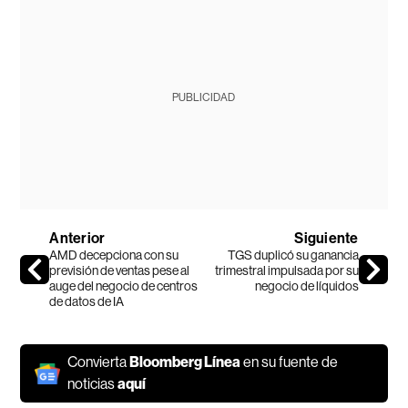
PUBLICIDAD
Anterior
Siguiente
AMD decepciona con su
TGS duplicó su ganancia
previsión de ventas pese al
trimestral impulsada por su
auge del negocio de centros
negocio de líquidos
de datos de IA
Convierta
Bloomberg Línea
en su fuente de
noticias
aquí