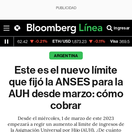
PUBLICIDAD
Ingresar
-0.21%
ETH/USD
-0.11%
Visa
+1.07%
.42
1,873.23
369.59
ARGENTINA
Este es el nuevo límite
que fijó la ANSES para la
AUH desde marzo: cómo
cobrar
Desde el miércoles, 1 de marzo de este 2023
empezará a regir un aumento al límite de ingresos de
la Asignación Universal por Hijo (AUH). ¿De cuánto