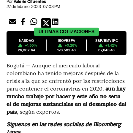
Por
Valerie Cifuentes
27 de febrero, 2023 | 07:03 PM
ÚLTIMAS
COTIZACIONES
NASDAQ
IBOVESPA
S&P/BMV IPC
+1.50%
+0.28%
+1.42%
26,302.64
178,502.43
67,643.43
Bogotá — Aunque el mercado laboral
colombiano ha tenido mejoras después de la
crisis a la que se enfrentó por las restricciones
para contener el coronavirus en 2020,
aún hay
mucho trabajo por hacer y este año no sería
el de mejoras sustanciales en el desempleo del
país
, según expertos.
Síguenos en las redes sociales de Bloomberg
Línea