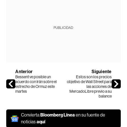
PUBLICIDAD
Anterior
Siguiente
Bessent ve posible un
Estos son los precios
acuerdo con Irán sobre el
objetivo de Wall Street para
estrecho de Ormuz este
las acciones de
martes
MercadoLibre previo a su
balance
Convierta
Bloomberg Línea
en su fuente de
noticias
aquí