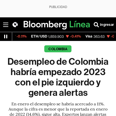
PUBLICIDAD
Ingresar
%
ETH/USD
-0.41%
Visa
-0.56%
MercadoL
1,859.903
363.63
COLOMBIA
Desempleo de Colombia
habría empezado 2023
con el pie izquierdo y
genera alertas
En enero el desempleo se habría acercado a 11%.
Aunque la cifra es menor que la reportada en enero
de 2022 (14,6%), sigue alta. Expertos lanzan alertas