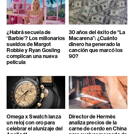
¿Habrá secuela de
30 años del éxito de “La
‘Barbie’? Los millonarios
Macarena”: ¿Cuánto
sueldos de Margot
dinero ha generado la
Robbie y Ryan Gosling
canción que marcó los
complican una nueva
90?
película
Omega x Swatch lanza
Director de Hermès
un reloj con oro para
analiza precios de la
celebrar el alunizaje del
carne de cerdo en China