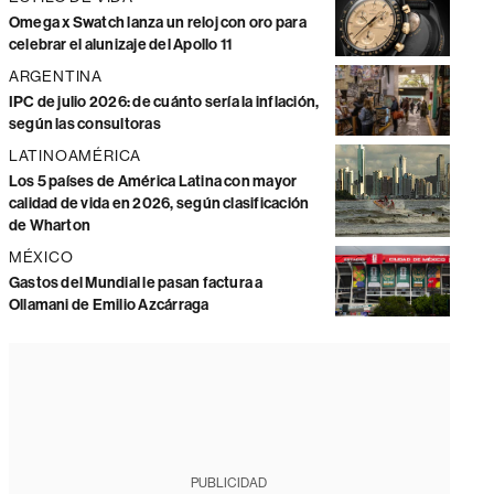
Omega x Swatch lanza un reloj con oro para
celebrar el alunizaje del Apollo 11
ARGENTINA
IPC de julio 2026: de cuánto sería la inflación,
según las consultoras
LATINOAMÉRICA
Los 5 países de América Latina con mayor
calidad de vida en 2026, según clasificación
de Wharton
MÉXICO
Gastos del Mundial le pasan factura a
Ollamani de Emilio Azcárraga
PUBLICIDAD