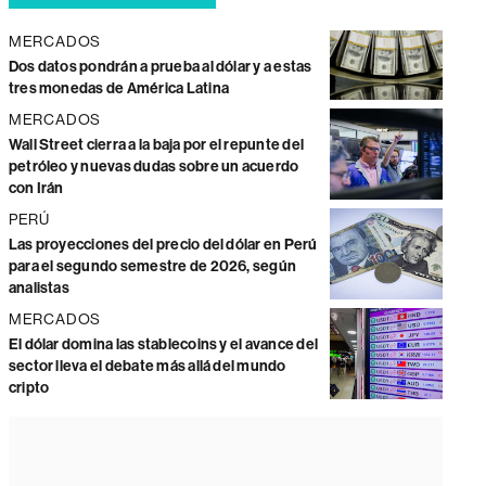
MERCADOS
Dos datos pondrán a prueba al dólar y a estas
tres monedas de América Latina
MERCADOS
Wall Street cierra a la baja por el repunte del
petróleo y nuevas dudas sobre un acuerdo
con Irán
PERÚ
Las proyecciones del precio del dólar en Perú
para el segundo semestre de 2026, según
analistas
MERCADOS
El dólar domina las stablecoins y el avance del
sector lleva el debate más allá del mundo
cripto