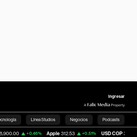
Ingresar
ecnología
Línea Studios
Negocios
Podcasts
Apple
312.53
USD COP
3,159.39
+0.46%
+0.51%
-0.5
English