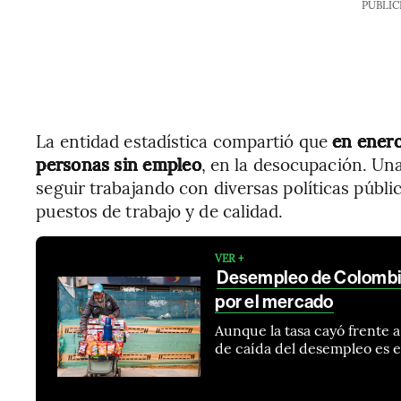
PUBLIC
La entidad estadística compartió que
en enero
personas sin empleo
, en la desocupación. Una
seguir trabajando con diversas políticas públ
puestos de trabajo y de calidad.
VER +
Desempleo de Colombia 
por el mercado
Aunque la tasa cayó frente a
de caída del desempleo es e