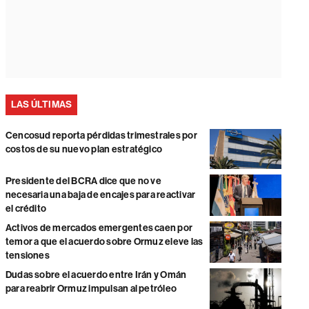
LAS ÚLTIMAS
Cencosud reporta pérdidas trimestrales por
costos de su nuevo plan estratégico
Presidente del BCRA dice que no ve
necesaria una baja de encajes para reactivar
el crédito
Activos de mercados emergentes caen por
temor a que el acuerdo sobre Ormuz eleve las
tensiones
Dudas sobre el acuerdo entre Irán y Omán
para reabrir Ormuz impulsan al petróleo