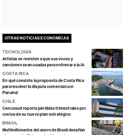
OTRAS NOTICIAS ECONÓMICAS
TECNOLOGÍA
Artistas se resisten a que sus voces y
canciones sean usadas para entrenar a la IA
COSTA RICA
En qué consiste la propuesta de Costa Rica
para resolver la disputa comercial con
Panamá
CHILE
Cencosud reporta pérdidas trimestrales por
costos de su nuevo plan estratégico
BRASIL
Multimillonarios del acero de Brasil desafían