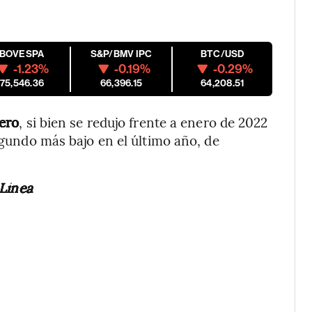
IBOVESPA
S&P/BMV IPC
BTC/USD
-1.23%
-0.19%
-0.29%
175,546.36
66,396.15
64,208.51
ero
, si bien se redujo frente a enero de 2022
segundo más bajo en el último año, de
 Línea