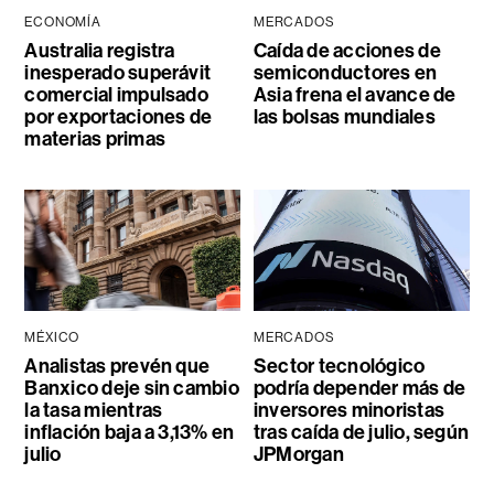
ECONOMÍA
MERCADOS
Australia registra
Caída de acciones de
inesperado superávit
semiconductores en
comercial impulsado
Asia frena el avance de
por exportaciones de
las bolsas mundiales
materias primas
MÉXICO
MERCADOS
Analistas prevén que
Sector tecnológico
Banxico deje sin cambio
podría depender más de
la tasa mientras
inversores minoristas
inflación baja a 3,13% en
tras caída de julio, según
julio
JPMorgan