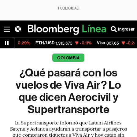
PUBLICIDAD
Ingresar
29%
ETH/USD
-0.11%
Visa
-0.24%
Mercado
1,913.673
367.65
COLOMBIA
¿Qué pasará con los
vuelos de Viva Air? Lo
que dicen Aerocivil y
Supertransporte
La Supertransporte informó que Latam Airlines,
Satena y Avianca ayudarán a transportar a pasajeros
que compraron tiquetes a Viva Air y hoy están sin