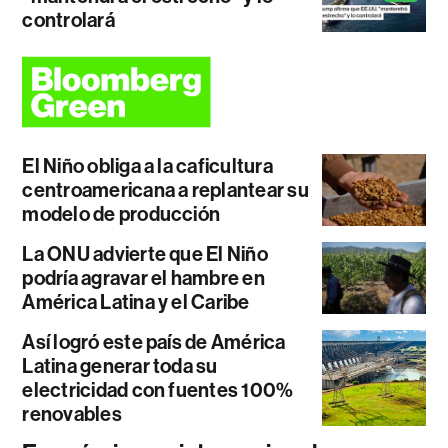
controlará
El Niño obliga a la caficultura
centroamericana a replantear su
modelo de producción
La ONU advierte que El Niño
podría agravar el hambre en
América Latina y el Caribe
Así logró este país de América
Latina generar toda su
electricidad con fuentes 100%
renovables