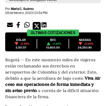
Por
María C. Suárez
28 de febrero, 2023 | 01:54 PM
ÚLTIMAS
COTIZACIONES
DÓLAR
BVC
NASDAQ
-0.59%
+1.41%
-0.05%
3,157.07
15,800.00
26,350.90
Bogotá — En este momento miles de viajeros
están reclamando sus derechos en
aeropuertos de Colombia y del exterior. Esto,
debido a que la aerolínea de bajo costo
Viva Air
cesó sus operaciones de forma inmediata y
sin aviso previo
a cuenta de la difícil situación
financiera de la firma.