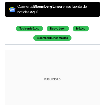
Convierta
Bloomberg Línea
en su fuente de
noticias
aquí
Temas de este artículo
Tesla en México
Nuevo León
México
Bloomberg Línea México
PUBLICIDAD