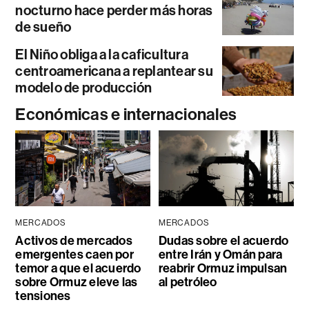
nocturno hace perder más horas
de sueño
El Niño obliga a la caficultura
centroamericana a replantear su
modelo de producción
Económicas e internacionales
MERCADOS
MERCADOS
Activos de mercados
Dudas sobre el acuerdo
emergentes caen por
entre Irán y Omán para
temor a que el acuerdo
reabrir Ormuz impulsan
sobre Ormuz eleve las
al petróleo
tensiones