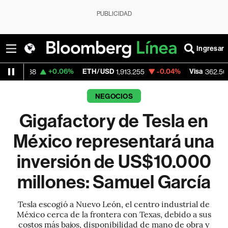
PUBLICIDAD
Ingresar
+0.06%
ETH/USD
-0.04%
Visa
-2.15%
M
1,913.255
362.50
NEGOCIOS
Gigafactory de Tesla en
México representará una
inversión de US$10.000
millones: Samuel García
Tesla escogió a Nuevo León, el centro industrial de
México cerca de la frontera con Texas, debido a sus
costos más bajos, disponibilidad de mano de obra y