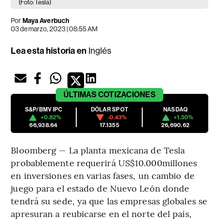
(Foto: Tesla)
Por
Maya Averbuch
03 de marzo, 2023 | 08:55 AM
Lea esta historia en
Inglés
ÚLTIMAS
COTIZACIONES
S&P/BMV IPC
DÓLAR SPOT
NASDAQ
+0.82%
-0.43%
+1.30%
66,938.64
17.1355
26,690.62
Bloomberg — La planta mexicana de Tesla
probablemente requerirá US$10.000millones
en inversiones en varias fases, un cambio de
juego para el estado de Nuevo León donde
tendrá su sede, ya que las empresas globales se
apresuran a reubicarse en el norte del país,