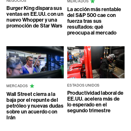
NEGOCIOS
MERCADOS
Burger King dispara sus
La acción más rentable
ventas en EE.UU. con un
del S&P 500 cae con
nuevo Whopper y una
fuerza tras sus
promoción de Star Wars
resultados: qué
preocupa al mercado
ESTADOS UNIDOS
MERCADOS
Productividad laboral de
Wall Street cierra a la
EE.UU. acelera más de
baja por el repunte del
lo esperado en el
petróleo y nuevas dudas
segundo trimestre
sobre un acuerdo con
Irán