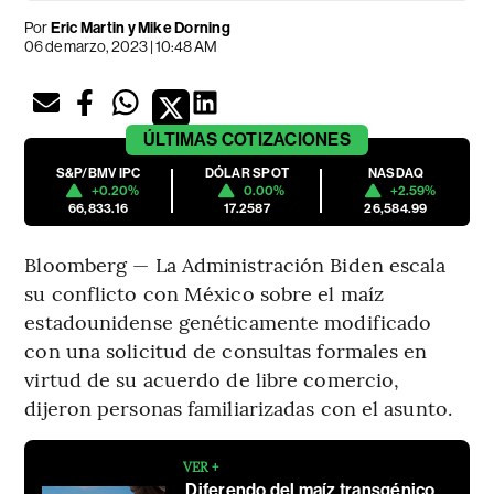
Por
Eric Martin y Mike Dorning
06 de marzo, 2023 | 10:48 AM
ÚLTIMAS
COTIZACIONES
S&P/BMV IPC
DÓLAR SPOT
NASDAQ
+0.20%
0.00%
+2.59%
66,833.16
17.2587
26,584.99
Bloomberg — La Administración Biden escala
su conflicto con México sobre el maíz
estadounidense genéticamente modificado
con una solicitud de consultas formales en
virtud de su acuerdo de libre comercio,
dijeron personas familiarizadas con el asunto.
VER +
Diferendo del maíz transgénico