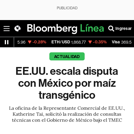
PUBLICIDAD
Ingresar
-0.28%
ETH/USD
-0.35%
Visa
+1.07%
96
1,868.77
369.59
ACTUALIDAD
EE.UU. escala disputa
con México por maíz
transgénico
La oficina de la Representante Comercial de EE.UU.,
Katherine Tai, solicitó la realización de consultas
técnicas con el Gobierno de México bajo el TMEC