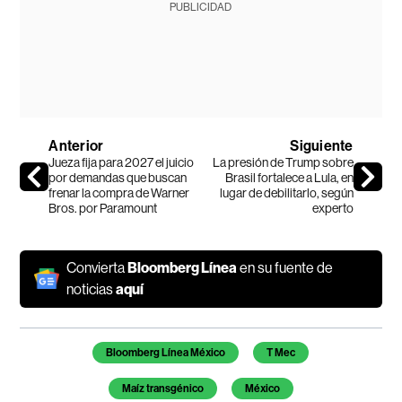
PUBLICIDAD
Anterior
Siguiente
Jueza fija para 2027 el juicio
La presión de Trump sobre
por demandas que buscan
Brasil fortalece a Lula, en
frenar la compra de Warner
lugar de debilitarlo, según
Bros. por Paramount
experto
Convierta
Bloomberg Línea
en su fuente de
noticias
aquí
Temas de este artículo
Bloomberg Línea México
T Mec
Maíz transgénico
México