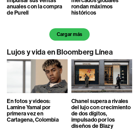
impulsar sus ventas
mercados globales
anuales con la compra
rondan máximos
de Purell
históricos
Cargar más
Lujos y vida en Bloomberg Línea
En fotos y videos:
Chanel supera a rivales
Lamine Yamal por
del lujo con crecimiento
primera vez en
de dos dígitos,
Cartagena, Colombia
impulsado por los
diseños de Blazy