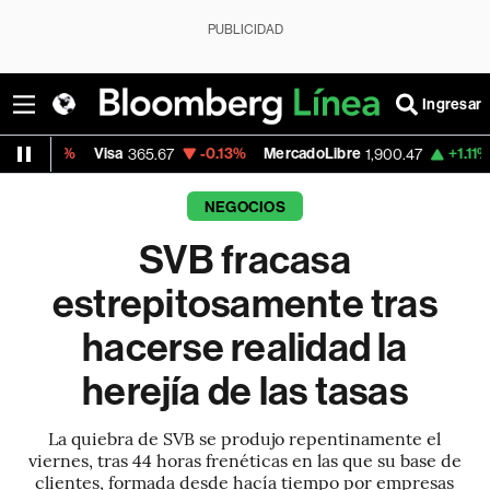
PUBLICIDAD
Ingresar
Visa
-0.13%
MercadoLibre
+1.11%
Banco de B
365.67
1,900.47
NEGOCIOS
SVB fracasa
estrepitosamente tras
hacerse realidad la
herejía de las tasas
La quiebra de SVB se produjo repentinamente el
viernes, tras 44 horas frenéticas en las que su base de
clientes, formada desde hacía tiempo por empresas