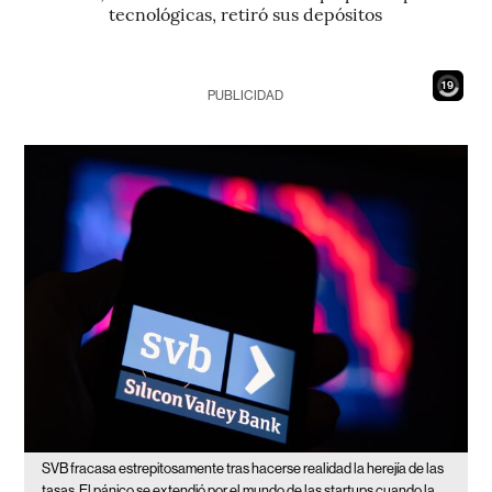
tecnológicas, retiró sus depósitos
17
PUBLICIDAD
SVB fracasa estrepitosamente tras hacerse realidad la herejía de las
tasas
El pánico se extendió por el mundo de las startups cuando la