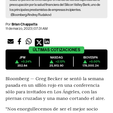
preocupación por la salud financiera del Silicon Valley Bank, uno de
los principales prestamistas de empresas incipientes.
(Bloomberg/Andrey Rudakov)
Por
Brian Chappatta
11 de marzo, 2023 | 07:31 AM
ÚLTIMAS
COTIZACIONES
JPM
NASDAQ
IBOVESPA
+0.24%
+2.13%
+0.00%
352.64
25,913.90
178,000.24
Bloomberg — Greg Becker se sentó la semana
pasada en un sillón rojo en una conferencia
sólo para invitados en Los Ángeles, con las
piernas cruzadas y una mano cortando el aire.
“Nos enorgullecemos de ser el mejor socio