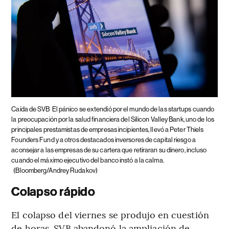
Caída de SVB
El pánico se extendió por el mundo de las startups cuando
la preocupación por la salud financiera del Silicon Valley Bank, uno de los
principales prestamistas de empresas incipientes, llevó a Peter Thiels
Founders Fund y a otros destacados inversores de capital riesgo a
aconsejar a las empresas de su cartera que retiraran su dinero, incluso
cuando el máximo ejecutivo del banco instó a la calma.
(Bloomberg/Andrey Rudakov)
Colapso rápido
El colapso del viernes se produjo en cuestión
de horas. SVB abandonó la ampliación de