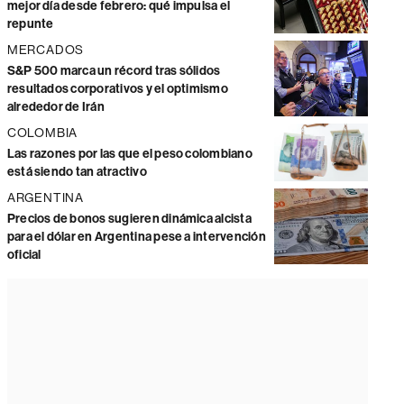
mejor día desde febrero: qué impulsa el
repunte
MERCADOS
S&P 500 marca un récord tras sólidos
resultados corporativos y el optimismo
alrededor de Irán
COLOMBIA
Las razones por las que el peso colombiano
está siendo tan atractivo
ARGENTINA
Precios de bonos sugieren dinámica alcista
para el dólar en Argentina pese a intervención
oficial