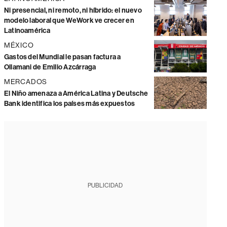
Ni presencial, ni remoto, ni híbrido: el nuevo
modelo laboral que WeWork ve crecer en
Latinoamérica
MÉXICO
Gastos del Mundial le pasan factura a
Ollamani de Emilio Azcárraga
MERCADOS
El Niño amenaza a América Latina y Deutsche
Bank identifica los países más expuestos
PUBLICIDAD