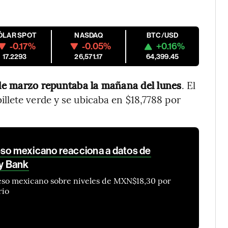
ÓLAR SPOT
NASDAQ
BTC/USD
-0.17%
-0.05%
+0.16%
17.2293
26,571.17
64,399.45
de marzo repuntaba la mañana del lunes
. El
illete verde y se ubicaba en $18,7788 por
eso mexicano reacciona a datos de
ey Bank
peso mexicano sobre niveles de MXN$18,30 por
rio