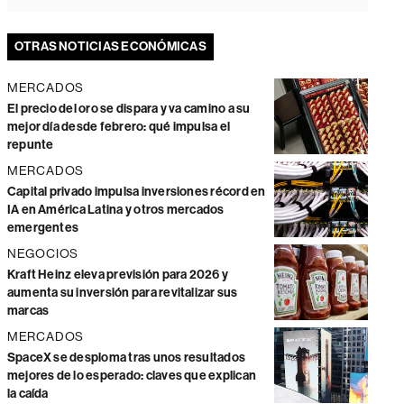
OTRAS NOTICIAS ECONÓMICAS
MERCADOS
El precio del oro se dispara y va camino a su
mejor día desde febrero: qué impulsa el
repunte
MERCADOS
Capital privado impulsa inversiones récord en
IA en América Latina y otros mercados
emergentes
NEGOCIOS
Kraft Heinz eleva previsión para 2026 y
aumenta su inversión para revitalizar sus
marcas
MERCADOS
SpaceX se desploma tras unos resultados
mejores de lo esperado: claves que explican
la caída