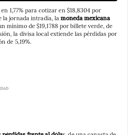
s en 1,77% para cotizar en $18,8304 por
la jornada intradía, la
moneda mexicana
n mínimo de $19,1788 por billete verde, de
n, la divisa local extiende las pérdidas por
ón de 5,19%.
IDAD
pérdidas frente al dóla
r, de una canasta de