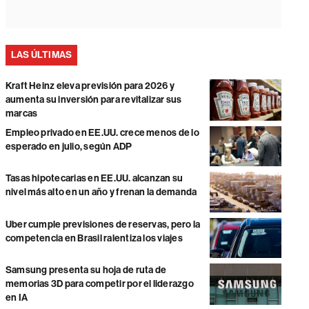
LAS ÚLTIMAS
Kraft Heinz eleva previsión para 2026 y
aumenta su inversión para revitalizar sus
marcas
Empleo privado en EE.UU. crece menos de lo
esperado en julio, según ADP
Tasas hipotecarias en EE.UU. alcanzan su
nivel más alto en un año y frenan la demanda
Uber cumple previsiones de reservas, pero la
competencia en Brasil ralentiza los viajes
Samsung presenta su hoja de ruta de
memorias 3D para competir por el liderazgo
en IA