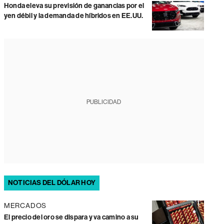
Honda eleva su previsión de ganancias por el
yen débil y la demanda de híbridos en EE.UU.
PUBLICIDAD
NOTICIAS DEL DÓLAR HOY
MERCADOS
El precio del oro se dispara y va camino a su