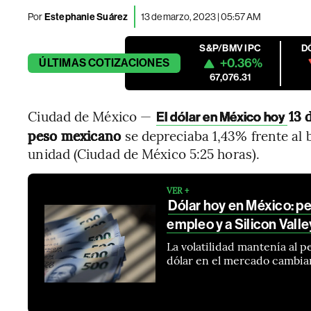
Por
Estephanie Suárez
13 de marzo, 2023 | 05:57 AM
S&P/BMV IPC
D
+0.36%
ÚLTIMAS
COTIZACIONES
67,076.31
Ciudad de México —
13 
El dólar en México hoy
peso mexicano
se depreciaba 1,43% frente al b
unidad (Ciudad de México 5:25 horas).
VER +
Dólar hoy en México: p
empleo y a Silicon Vall
La volatilidad mantenía al 
dólar en el mercado cambia