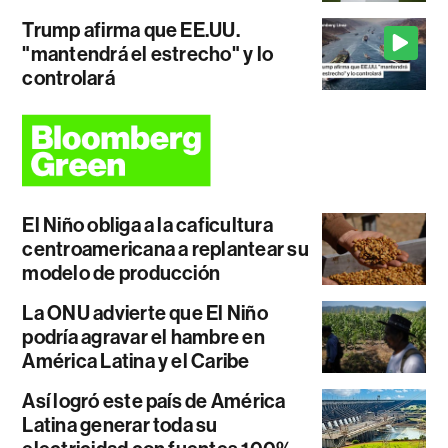
Trump afirma que EE.UU.
"mantendrá el estrecho" y lo
controlará
El Niño obliga a la caficultura
centroamericana a replantear su
modelo de producción
La ONU advierte que El Niño
podría agravar el hambre en
América Latina y el Caribe
Así logró este país de América
Latina generar toda su