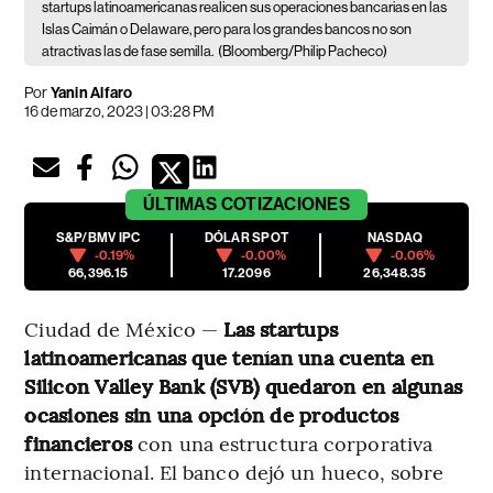
startups latinoamericanas realicen sus operaciones bancarias en las
Islas Caimán o Delaware, pero para los grandes bancos no son
atractivas las de fase semilla.
(Bloomberg/Philip Pacheco)
Por
Yanin Alfaro
16 de marzo, 2023 | 03:28 PM
ÚLTIMAS
COTIZACIONES
S&P/BMV IPC
DÓLAR SPOT
NASDAQ
-0.19%
-0.00%
-0.06%
66,396.15
17.2096
26,348.35
Ciudad de México —
Las startups
latinoamericanas que tenían una cuenta en
Silicon Valley Bank (SVB) quedaron en algunas
ocasiones sin una opción de productos
financieros
con una estructura corporativa
internacional. El banco dejó un hueco, sobre