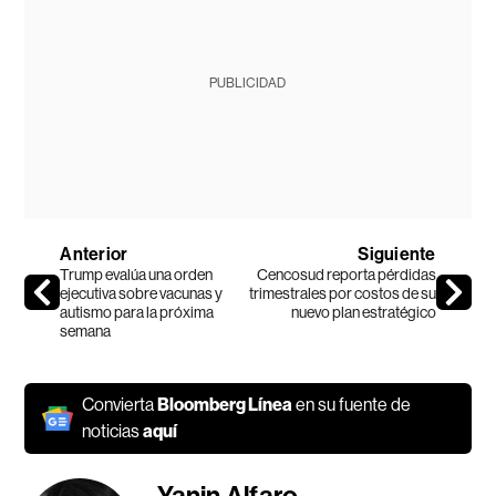
PUBLICIDAD
Anterior
Siguiente
Trump evalúa una orden
Cencosud reporta pérdidas
ejecutiva sobre vacunas y
trimestrales por costos de su
autismo para la próxima
nuevo plan estratégico
semana
Convierta
Bloomberg Línea
en su fuente de
noticias
aquí