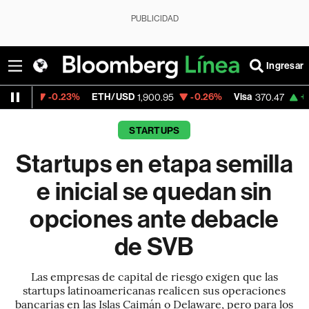
PUBLICIDAD
Ingresar
.23%
ETH/USD
-0.26%
Visa
+0.52%
Merc
1,900.95
370.47
STARTUPS
Startups en etapa semilla
e inicial se quedan sin
opciones ante debacle
de SVB
Las empresas de capital de riesgo exigen que las
startups latinoamericanas realicen sus operaciones
bancarias en las Islas Caimán o Delaware, pero para los