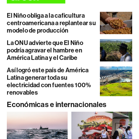
El Niño obliga a la caficultura
centroamericana a replantear su
modelo de producción
La ONU advierte que El Niño
podría agravar el hambre en
América Latina y el Caribe
Así logró este país de América
Latina generar toda su
electricidad con fuentes 100%
renovables
Económicas e internacionales