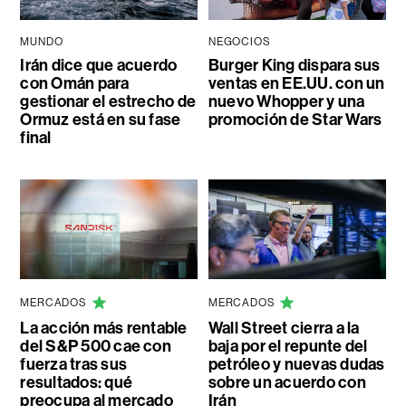
MUNDO
NEGOCIOS
Irán dice que acuerdo
Burger King dispara sus
con Omán para
ventas en EE.UU. con un
gestionar el estrecho de
nuevo Whopper y una
Ormuz está en su fase
promoción de Star Wars
final
MERCADOS
MERCADOS
La acción más rentable
Wall Street cierra a la
del S&P 500 cae con
baja por el repunte del
fuerza tras sus
petróleo y nuevas dudas
resultados: qué
sobre un acuerdo con
preocupa al mercado
Irán