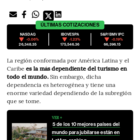
ÚLTIMAS
COTIZACIONES
NASDAQ
IBOVESPA
S&P/BMV IPC
-0.06%
-1.23%
-0.19%
26,348.35
175,546.36
66,396.15
La región conformada por América Latina y el
Caribe
es la más dependiente del turismo en
todo el mundo.
Sin embargo, dicha
dependencia es heterogénea y tiene una
enorme variedad dependiendo de la subregión
que se tome.
VER +
5 de los 10 mejores países del
mundo para jubilarse están en