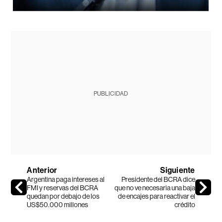
PUBLICIDAD
Anterior
Siguiente
Argentina paga intereses al
Presidente del BCRA dice
FMI y reservas del BCRA
que no ve necesaria una baja
quedan por debajo de los
de encajes para reactivar el
US$50.000 millones
crédito