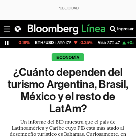
PUBLICIDAD
Ingresar
%
ETH/USD
-0.35%
Visa
+0.52%
Mercado
1,899.178
370.47
ECONOMÍA
¿Cuánto dependen del
turismo Argentina, Brasil,
México y el resto de
LatAm?
Un informe del BID muestra que el país de
Latinoamérica y Caribe cuyo PIB está más atado al
desempeño turístico es Bahamas. Curiosamente, en