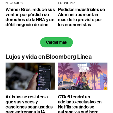
NEGOCIOS
ECONOMÍA
Warner Bros. reduce sus
Pedidos industriales de
ventas por pérdida de
Alemania aumentan
derechos de la NBA y un
más de lo previsto por
débil negocio de cine
los economistas
Cargar más
Lujos y vida en Bloomberg Línea
Artistas se resisten a
GTA 6 tendrá un
que sus voces y
adelanto exclusivo en
canciones sean usadas
Netflix: cuándo se
para entrenar a la IA
estrena y a qué hora