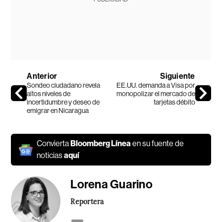
Anterior
Siguiente
Sondeo ciudadano revela
EE.UU. demanda a Visa por
altos niveles de
monopolizar el mercado de
incertidumbre y deseo de
tarjetas débito
emigrar en Nicaragua
Convierta
Bloomberg Línea
en su fuente de
noticias
aquí
Lorena Guarino
Reportera