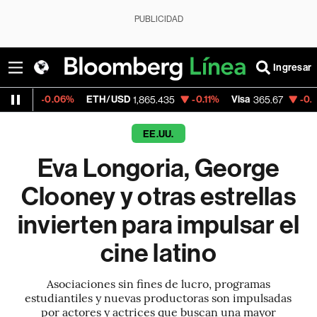
PUBLICIDAD
Ingresar
6%
ETH/USD
-0.11%
Visa
-0.13%
Mercado
1,865.435
365.67
EE.UU.
Eva Longoria, George
Clooney y otras estrellas
invierten para impulsar el
cine latino
Asociaciones sin fines de lucro, programas
estudiantiles y nuevas productoras son impulsadas
por actores y actrices que buscan una mayor