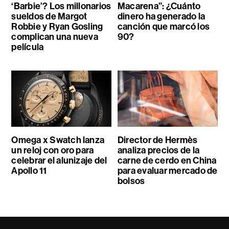
‘Barbie’? Los millonarios
Macarena”: ¿Cuánto
sueldos de Margot
dinero ha generado la
Robbie y Ryan Gosling
canción que marcó los
complican una nueva
90?
película
Omega x Swatch lanza
Director de Hermès
un reloj con oro para
analiza precios de la
celebrar el alunizaje del
carne de cerdo en China
Apollo 11
para evaluar mercado de
bolsos