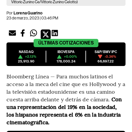
Vittorio Zunino Ce/Vittorio Zunino Celotto)
Por
Lorena Guarino
23 de marzo, 2023 | 03:46 PM
ÚLTIMAS
COTIZACIONES
NASDAQ
IBOVESPA
S&P/BMV IPC
+2.13%
+0.00%
-0.36%
25,913.90
178,000.24
66,697.22
Bloomberg Línea — Para muchos latinos el
acceso a la meca del cine que es Hollywood y a
la televisión estadounidense es una camino
cuesta arriba delante y detrás de cámara.
Con
una representación del 19% en la sociedad,
los hispanos representa el 6% en la industria
cinematográfica.