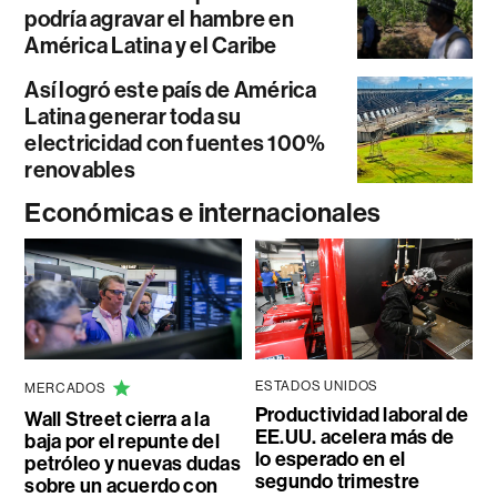
podría agravar el hambre en
América Latina y el Caribe
Así logró este país de América
Latina generar toda su
electricidad con fuentes 100%
renovables
Económicas e internacionales
ESTADOS UNIDOS
MERCADOS
Productividad laboral de
Wall Street cierra a la
EE.UU. acelera más de
baja por el repunte del
lo esperado en el
petróleo y nuevas dudas
segundo trimestre
sobre un acuerdo con