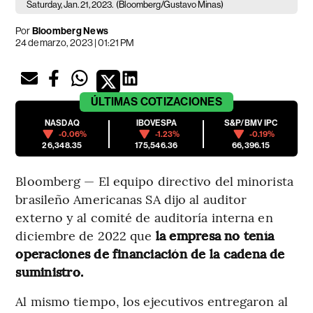
Saturday, Jan. 21, 2023.
(Bloomberg/Gustavo Minas)
Por
Bloomberg News
24 de marzo, 2023 | 01:21 PM
ÚLTIMAS
COTIZACIONES
NASDAQ
IBOVESPA
S&P/BMV IPC
-0.06%
-1.23%
-0.19%
26,348.35
175,546.36
66,396.15
Bloomberg — El equipo directivo del minorista
brasileño Americanas SA dijo al auditor
externo y al comité de auditoría interna en
diciembre de 2022 que
la empresa no tenía
operaciones de financiación de la cadena de
suministro.
Al mismo tiempo, los ejecutivos entregaron al