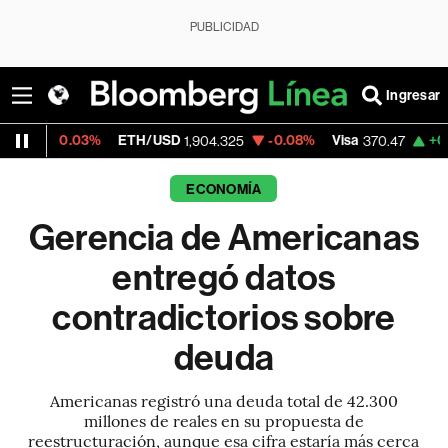
PUBLICIDAD
Ingresar
%
ETH/USD
-0.08%
Visa
+0.52%
Mercad
1,904.325
370.47
ECONOMÍA
Gerencia de Americanas
entregó datos
contradictorios sobre
deuda
Americanas registró una deuda total de 42.300
millones de reales en su propuesta de
reestructuración, aunque esa cifra estaría más cerca