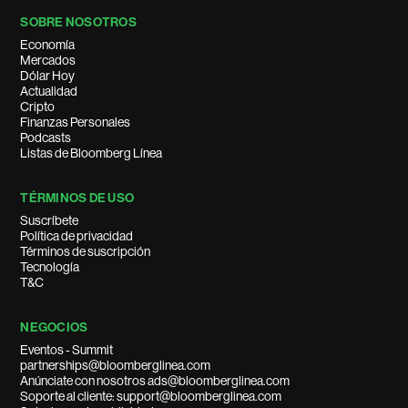
SOBRE NOSOTROS
Economía
Mercados
Dólar Hoy
Actualidad
Cripto
Finanzas Personales
Podcasts
Listas de Bloomberg Línea
TÉRMINOS DE USO
Suscríbete
Política de privacidad
Términos de suscripción
Tecnología
T&C
NEGOCIOS
Eventos - Summit
partnerships@bloomberglinea.com
Anúnciate con nosotros ads@bloomberglinea.com
Soporte al cliente: support@bloomberglinea.com