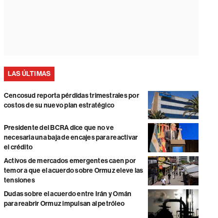
LAS ÚLTIMAS
Cencosud reporta pérdidas trimestrales por
costos de su nuevo plan estratégico
Presidente del BCRA dice que no ve
necesaria una baja de encajes para reactivar
el crédito
Activos de mercados emergentes caen por
temor a que el acuerdo sobre Ormuz eleve las
tensiones
Dudas sobre el acuerdo entre Irán y Omán
para reabrir Ormuz impulsan al petróleo