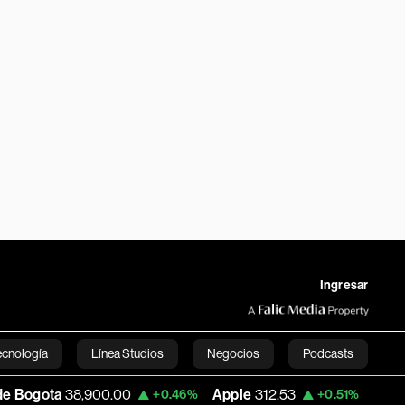
Ingresar
ecnología
Línea Studios
Negocios
Podcasts
,900.00
Apple
312.53
USD COP
3,159.3
+0.46%
+0.51%
English