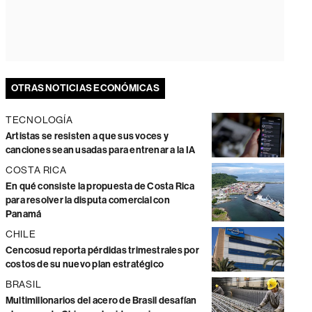
OTRAS NOTICIAS ECONÓMICAS
TECNOLOGÍA
Artistas se resisten a que sus voces y
canciones sean usadas para entrenar a la IA
COSTA RICA
En qué consiste la propuesta de Costa Rica
para resolver la disputa comercial con
Panamá
CHILE
Cencosud reporta pérdidas trimestrales por
costos de su nuevo plan estratégico
BRASIL
Multimillonarios del acero de Brasil desafían