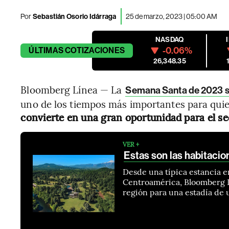
Por
Sebastián Osorio Idárraga
25 de marzo, 2023 | 05:00 AM
NASDAQ
-0.06%
ÚLTIMAS
COTIZACIONES
26,348.35
Bloomberg Línea — La
Semana Santa de 2023 se c
uno de los tiempos más importantes para quien
convierte en una gran oportunidad para el sec
VER +
Estas son las habitacio
Desde una típica estancia e
Centroamérica, Bloomberg Lí
región para una estadía de