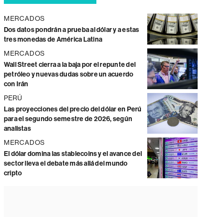
MERCADOS
Dos datos pondrán a prueba al dólar y a estas
tres monedas de América Latina
MERCADOS
Wall Street cierra a la baja por el repunte del
petróleo y nuevas dudas sobre un acuerdo
con Irán
PERÚ
Las proyecciones del precio del dólar en Perú
para el segundo semestre de 2026, según
analistas
MERCADOS
El dólar domina las stablecoins y el avance del
sector lleva el debate más allá del mundo
cripto