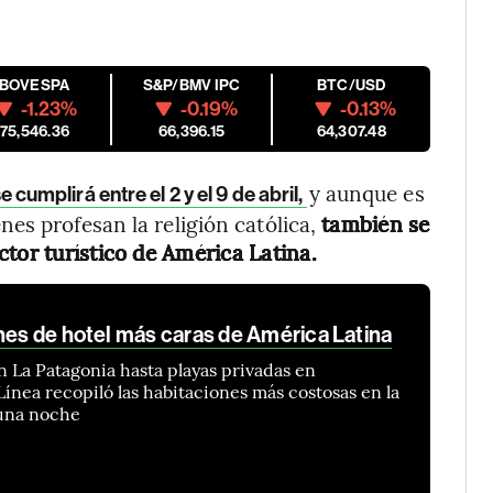
IBOVESPA
S&P/BMV IPC
BTC/USD
-1.23%
-0.19%
-0.13%
175,546.36
66,396.15
64,307.48
y aunque es
umplirá entre el 2 y el 9 de abril,
es profesan la religión católica,
también se
tor turístico de América Latina.
nes de hotel más caras de América Latina
n La Patagonia hasta playas privadas en
nea recopiló las habitaciones más costosas en la
 una noche