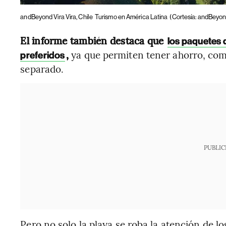
andBeyond Vira Vira, Chile
Turismo en América Latina
(Cortesía: andBeyond
El informe también destaca que
los paquetes q
,
ya que permiten tener ahorro, co
preferidos
separado.
PUBLIC
Pero no solo la playa se roba la atención de l