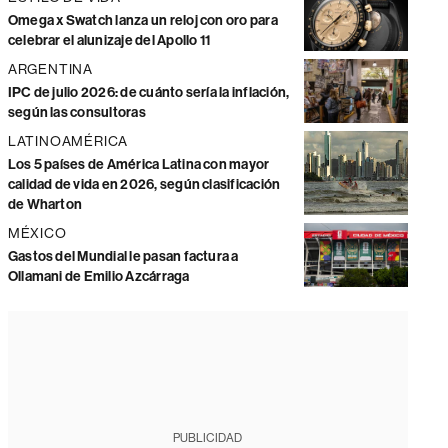
Omega x Swatch lanza un reloj con oro para
celebrar el alunizaje del Apollo 11
ARGENTINA
IPC de julio 2026: de cuánto sería la inflación,
según las consultoras
LATINOAMÉRICA
Los 5 países de América Latina con mayor
calidad de vida en 2026, según clasificación
de Wharton
MÉXICO
Gastos del Mundial le pasan factura a
Ollamani de Emilio Azcárraga
PUBLICIDAD