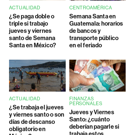
ACTUALIDAD
CENTROAMÉRICA
¿Se paga doble o
Semana Santa en
triple si trabajo
Guatemala: horarios
jueves y viernes
de bancos y
santo de Semana
transporte público
Santa en México?
en el feriado
ACTUALIDAD
FINANZAS
PERSONALES
¿Se trabaja el jueves
Jueves y Viernes
y viernes santo o son
Santo: ¿cuánto
días de descanso
deberían pagarle si
obligatorio en
trabaja estos