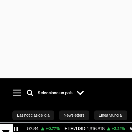
Seleccione un país
Las noticias del día
Newsletters
Línea Mundial
793.84
ETH/USD
1,916.818
Visa
368.60
+0.77%
+2.21%
Bloomberg 