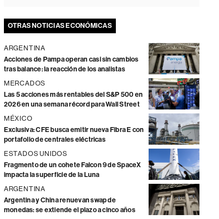
OTRAS NOTICIAS ECONÓMICAS
ARGENTINA
Acciones de Pampa operan casi sin cambios
tras balance: la reacción de los analistas
MERCADOS
Las 5 acciones más rentables del S&P 500 en
2026 en una semana récord para Wall Street
MÉXICO
Exclusiva: CFE busca emitir nueva Fibra E con
portafolio de centrales eléctricas
ESTADOS UNIDOS
Fragmento de un cohete Falcon 9 de SpaceX
impacta la superficie de la Luna
ARGENTINA
Argentina y China renuevan swap de
monedas: se extiende el plazo a cinco años