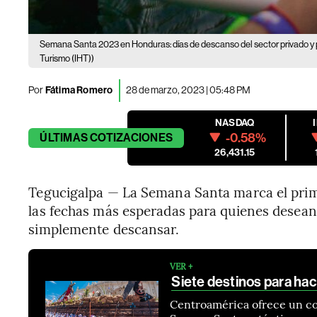
Semana Santa 2023 en Honduras: días de descanso del sector privado y 
Turismo (IHT))
Por
Fátima Romero
28 de marzo, 2023 | 05:48 PM
NASDAQ
-0.58%
ÚLTIMAS
COTIZACIONES
26,431.15
Tegucigalpa — La Semana Santa marca el prime
las fechas más esperadas para quienes desean v
simplemente descansar.
VER +
Siete destinos para ha
Centroamérica ofrece un co