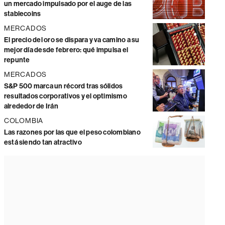
un mercado impulsado por el auge de las
stablecoins
MERCADOS
El precio del oro se dispara y va camino a su
mejor día desde febrero: qué impulsa el
repunte
MERCADOS
S&P 500 marca un récord tras sólidos
resultados corporativos y el optimismo
alrededor de Irán
COLOMBIA
Las razones por las que el peso colombiano
está siendo tan atractivo