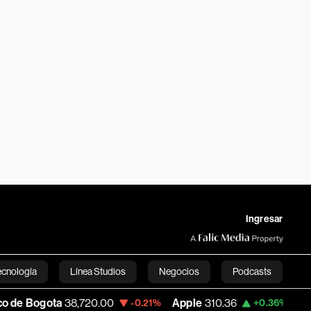
Ingresar
ecnología
Línea Studios
Negocios
Podcasts
38,720.00
Apple
310.36
USD COP
3,175
-0.21%
+0.36%
English