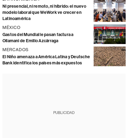
Ni presencial, ni remoto, ni híbrido: el nuevo
modelo laboral que WeWork ve crecer en
Latinoamérica
MÉXICO
Gastos del Mundial le pasan factura a
Ollamani de Emilio Azcárraga
MERCADOS
El Niño amenaza a América Latina y Deutsche
Bank identifica los países más expuestos
PUBLICIDAD