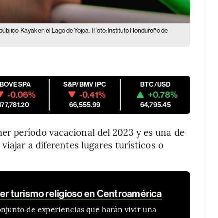
público
Kayak en el Lago de Yojoa.
(Foto: Instituto Hondureño de
IBOVESPA
S&P/BMV IPC
BTC/USD
-0.06%
-0.41%
+0.78%
177,781.20
66,555.99
64,795.45
r período vacacional del 2023 y es una de
iajar a diferentes lugares turísticos o
cer turismo religioso en Centroamérica
njunto de experiencias que harán vivir una