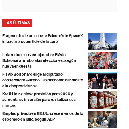
LAS ÚLTIMAS
Fragmento de un cohete Falcon 9 de SpaceX
impacta la superficie de la Luna
Lula reduce su ventaja sobre Flávio
Bolsonaro rumbo a las elecciones, según
nueva encuesta
Flávio Bolsonaro elige al diputado
conservador Alfredo Gaspar como candidato
a la vicepresidencia
Kraft Heinz eleva previsión para 2026 y
aumenta su inversión para revitalizar sus
marcas
Empleo privado en EE.UU. crece menos de lo
esperado en julio, según ADP