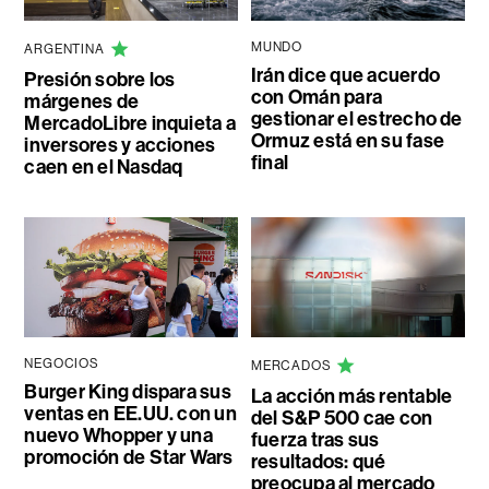
MUNDO
ARGENTINA
Irán dice que acuerdo
Presión sobre los
con Omán para
márgenes de
gestionar el estrecho de
MercadoLibre inquieta a
Ormuz está en su fase
inversores y acciones
final
caen en el Nasdaq
NEGOCIOS
MERCADOS
Burger King dispara sus
La acción más rentable
ventas en EE.UU. con un
del S&P 500 cae con
nuevo Whopper y una
fuerza tras sus
promoción de Star Wars
resultados: qué
preocupa al mercado