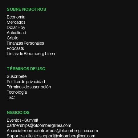
SOBRE NOSOTROS
Economía
Mercados
Dólar Hoy
Actualidad
Cripto
Finanzas Personales
Podcasts
Listas de Bloomberg Línea
TÉRMINOS DE USO
Suscríbete
Política de privacidad
Términos de suscripción
Tecnología
T&C
NEGOCIOS
Eventos - Summit
partnerships@bloomberglinea.com
Anúnciate con nosotros ads@bloomberglinea.com
Soporte al cliente: support@bloomberglinea.com