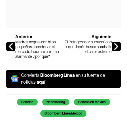
Anterior
Siguiente
Madres negras con hijos
El “refrigerador humano” con
pequeños abandonan el
el que Japón busca combatir
mercado laboral a un ritmo
el calor extremo
alarmante: ¿por qué?
Convierta
Bloomberg Línea
en su fuente de
noticias
aquí
Temas de este artículo
Banorte
Nearshoring
Bancos en México
Bloomberg Línea México