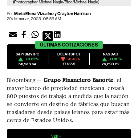
(Photographer: Michael Nagle/Bloo/Michael Nagle)
Por
Maria Elena Vizcaíno y Crayton Harrison
29 de marzo, 2023 | 08:59 AM
ÚLTIMAS
COTIZACIONES
S&P/BMV IPC
DÓLAR SPOT
NASDAQ
+0.82%
-0.43%
+1.30%
66,938.64
17.1355
26,690.62
Bloomberg —
Grupo Financiero Banorte
, el
mayor banco de propiedad mexicana, creará
800 puestos de trabajo a medida que la nación
se convierte en destino de fábricas que buscan
trasladarse desde países lejanos para estar más
cerca de Estados Unidos.
VER +