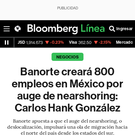
PUBLICIDAD
Ingresar
-0.23%
Visa
-2.15%
MercadoLibre
1,914.673
362.50
1,821.795
NEGOCIOS
Banorte creará 800
empleos en México por
auge de nearshoring:
Carlos Hank González
Banorte apuesta a que el auge del nearshoring, o
deslocalización, impulsará una ola de migración hacia
el norte del país desde los estados del sur,