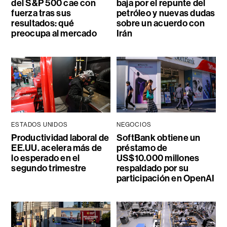
del S&P 500 cae con
baja por el repunte del
fuerza tras sus
petróleo y nuevas dudas
resultados: qué
sobre un acuerdo con
preocupa al mercado
Irán
ESTADOS UNIDOS
NEGOCIOS
Productividad laboral de
SoftBank obtiene un
EE.UU. acelera más de
préstamo de
lo esperado en el
US$10.000 millones
segundo trimestre
respaldado por su
participación en OpenAI