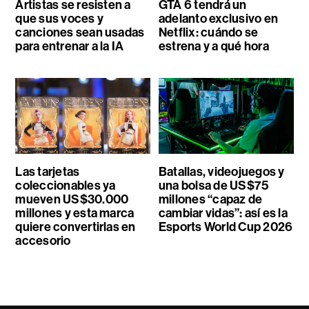
Artistas se resisten a
GTA 6 tendrá un
que sus voces y
adelanto exclusivo en
canciones sean usadas
Netflix: cuándo se
para entrenar a la IA
estrena y a qué hora
Las tarjetas
Batallas, videojuegos y
coleccionables ya
una bolsa de US$75
mueven US$30.000
millones “capaz de
millones y esta marca
cambiar vidas”: así es la
quiere convertirlas en
Esports World Cup 2026
accesorio