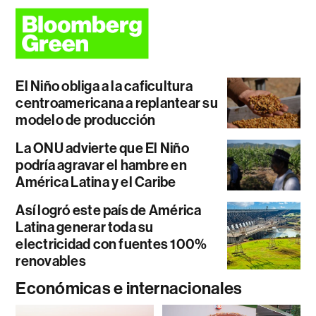
El Niño obliga a la caficultura
centroamericana a replantear su
modelo de producción
La ONU advierte que El Niño
podría agravar el hambre en
América Latina y el Caribe
Así logró este país de América
Latina generar toda su
electricidad con fuentes 100%
renovables
Económicas e internacionales