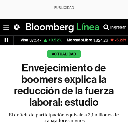
PUBLICIDAD
Ingresar
isa
+0.52%
MercadoLibre
-5.23%
Banco de
370.47
1,824.26
ACTUALIDAD
Envejecimiento de
boomers explica la
reducción de la fuerza
laboral: estudio
El déficit de participación equivale a 2,1 millones de
trabajadores menos