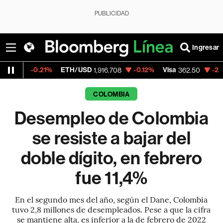
PUBLICIDAD
Ingresar
.21%
ETH/USD
-0.12%
Visa
-2.15%
Merca
1,916.708
362.50
COLOMBIA
Desempleo de Colombia
se resiste a bajar del
doble dígito, en febrero
fue 11,4%
En el segundo mes del año, según el Dane, Colombia
tuvo 2,8 millones de desempleados. Pese a que la cifra
se mantiene alta, es inferior a la de febrero de 2022