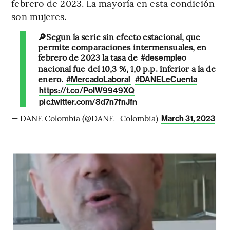
febrero de 2023. La mayoría en esta condición
son mujeres.
🔎Según la serie sin efecto estacional, que
permite comparaciones intermensuales, en
febrero de 2023 la tasa de
#desempleo
nacional fue del 10,3 %, 1,0 p.p. inferior a la de
enero.
#MercadoLaboral
#DANELeCuenta
https://t.co/PoIW9949XQ
pic.twitter.com/8d7n7fnJfn
— DANE Colombia (@DANE_Colombia)
March 31, 2023