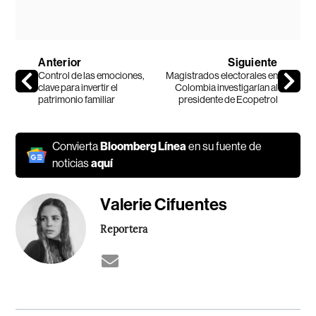
Anterior
Siguiente
Control de las emociones,
Magistrados electorales en
clave para invertir el
Colombia investigarían al
patrimonio familiar
presidente de Ecopetrol
Convierta
Bloomberg Línea
en su fuente de
noticias
aquí
Valerie Cifuentes
Reportera