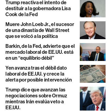
Trump reactiva el intento de
destituir a la gobernadora Lisa
Cook de la Fed
Muere John Loeb Jr., el sucesor
de una dinastía de Wall Street
que se volcó a la política
Barkin, de la Fed, advierte que el
mercado laboral de EE.UU. está
en un “equilibrio débil”
Yen avanza tras el débil dato
laboral de EE.UU. y crece la
alerta por posible intervención
Trump dice que avanzan las
negociaciones sobre Ormuz
mientras Irán evalúa veto a
EE.UU.