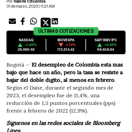
Por
Valerie Cifuentes
31 de marzo, 2023 | 11:21 AM
ÚLTIMAS
COTIZACIONES
NASDAQ
IBOVESPA
S&P/BMV IPC
+1.30%
-1.73%
+0.82%
26,690.62
172,513.42
66,938.64
Bogotá —
El desempleo de Colombia está más
bajo que hace un año, pero la tasa se resiste a
bajar del doble dígito, al menos en febrero
.
Según el Dane, durante el segundo mes de
2023, el desempleo fue de 11,4%, una
reducción de 1,5 puntos porcentuales (pps)
frente a febrero de 2022 (12,9%).
Síguenos en las redes sociales de Bloomberg
Línea