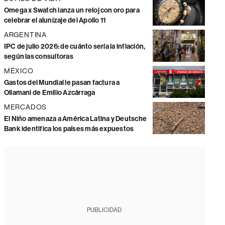
Omega x Swatch lanza un reloj con oro para
celebrar el alunizaje del Apollo 11
ARGENTINA
IPC de julio 2026: de cuánto sería la inflación,
según las consultoras
MÉXICO
Gastos del Mundial le pasan factura a
Ollamani de Emilio Azcárraga
MERCADOS
El Niño amenaza a América Latina y Deutsche
Bank identifica los países más expuestos
PUBLICIDAD