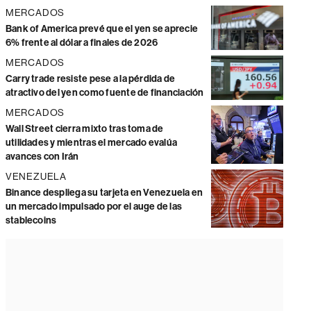
MERCADOS
Bank of America prevé que el yen se aprecie
6% frente al dólar a finales de 2026
MERCADOS
Carry trade resiste pese a la pérdida de
atractivo del yen como fuente de financiación
MERCADOS
Wall Street cierra mixto tras toma de
utilidades y mientras el mercado evalúa
avances con Irán
VENEZUELA
Binance despliega su tarjeta en Venezuela en
un mercado impulsado por el auge de las
stablecoins