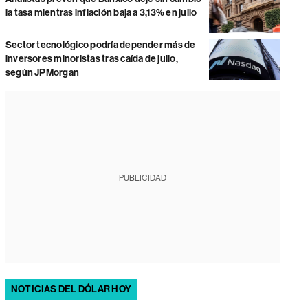
la tasa mientras inflación baja a 3,13% en julio
Sector tecnológico podría depender más de
inversores minoristas tras caída de julio,
según JPMorgan
PUBLICIDAD
NOTICIAS DEL DÓLAR HOY