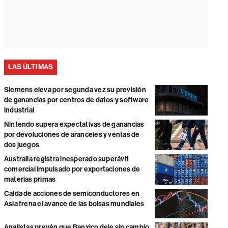
LAS ÚLTIMAS
Siemens eleva por segunda vez su previsión
de ganancias por centros de datos y software
industrial
Nintendo supera expectativas de ganancias
por devoluciones de aranceles y ventas de
dos juegos
Australia registra inesperado superávit
comercial impulsado por exportaciones de
materias primas
Caída de acciones de semiconductores en
Asia frena el avance de las bolsas mundiales
Analistas prevén que Banxico deje sin cambio