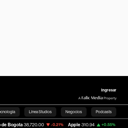
Ingresar
ecnología
Línea Studios
Negocios
Podcasts
720.00
Apple
310.94
USD COP
3,175.95
-0.21%
+0.55%
English