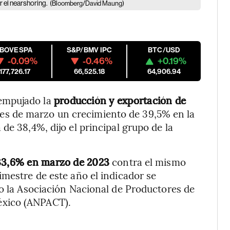
r el nearshoring.
(Bloomberg/David Maung)
IBOVESPA
S&P/BMV IPC
BTC/USD
-0.09%
-0.46%
+0.19%
177,726.17
66,525.18
64,906.94
empujado la
producción y exportación de
 mes de marzo un crecimiento de 39,5% en la
de 38,4%, dijo el principal grupo de la
 33,6% en marzo de 2023
contra el mismo
imestre de este año el indicador se
jo la Asociación Nacional de Productores de
éxico (ANPACT).