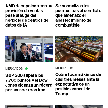
AMD decepciona con su
Se normalizan los
previsión de ventas
puertos tras el conflicto
pese al auge del
que amenazó el
negocio de centros de
abastecimiento de
datos de IA
combustible
MERCADOS
MERCADOS
Cobre toca máximos de
S&P 500 supera los
casi tres meses ante la
7.700 puntos y el Dow
expectativa de un
Jones alcanza un récord
posible arancel de
por avances con Irán
Trump