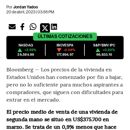
Por
Jordan Yadoo
20 de abril, 2023 | 03:56 PM
ÚLTIMAS
COTIZACIONES
NASDAQ
IBOVESPA
S&P/BMV IPC
+2.59%
-0.06%
+0.20%
26,584.99
177,894.97
66,833.16
Bloomberg — Los precios de la vivienda en
Estados Unidos han comenzado por fin a bajar,
pero no lo suficiente para muchos aspirantes a
compradores, que siguen con dificultades para
entrar en el mercado.
El precio medio de venta de una vivienda de
segunda mano se situó en US$375.700 en
marzo. Se trata de un 0,9% menos que hace