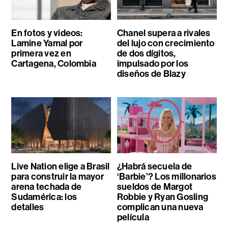
En fotos y videos:
Chanel supera a rivales
Lamine Yamal por
del lujo con crecimiento
primera vez en
de dos dígitos,
Cartagena, Colombia
impulsado por los
diseños de Blazy
Live Nation elige a Brasil
¿Habrá secuela de
para construir la mayor
‘Barbie’? Los millonarios
arena techada de
sueldos de Margot
Sudamérica: los
Robbie y Ryan Gosling
detalles
complican una nueva
película