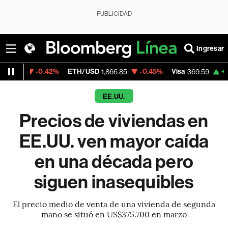
PUBLICIDAD
Ingresar
0.42%
ETH/USD
-0.45%
Visa
+1.07%
Merc
1,866.85
369.59
EE.UU.
Precios de viviendas en
EE.UU. ven mayor caída
en una década pero
siguen inasequibles
El precio medio de venta de una vivienda de segunda
mano se situó en US$375.700 en marzo