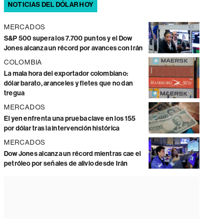
NOTICIAS DEL DÓLAR HOY
MERCADOS
S&P 500 supera los 7.700 puntos y el Dow
Jones alcanza un récord por avances con Irán
COLOMBIA
La mala hora del exportador colombiano:
dólar barato, aranceles y fletes que no dan
tregua
MERCADOS
El yen enfrenta una prueba clave en los 155
por dólar tras la intervención histórica
MERCADOS
Dow Jones alcanza un récord mientras cae el
petróleo por señales de alivio desde Irán