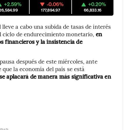
+2.59%
-0.06%
+0.20%
26,584.99
177,894.97
66,833.16
lleve a cabo una subida de tasas de interés
el ciclo de endurecimiento monetario,
en
 financieros y la insistencia de
 pausa después de este miércoles, ante
 que la economía del país se está
se aplacará de manera más significativa en
IDAD