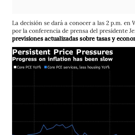
La decisión se dará a conocer a las 2 p.m. e
por la conferencia de prensa del presidente J
previsiones actualizadas sobre tasas y econ