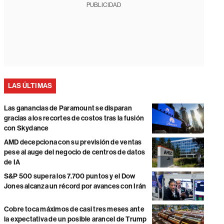
PUBLICIDAD
LAS ÚLTIMAS
Las ganancias de Paramount se disparan
gracias a los recortes de costos tras la fusión
con Skydance
AMD decepciona con su previsión de ventas
pese al auge del negocio de centros de datos
de IA
S&P 500 supera los 7.700 puntos y el Dow
Jones alcanza un récord por avances con Irán
Cobre toca máximos de casi tres meses ante
la expectativa de un posible arancel de Trump