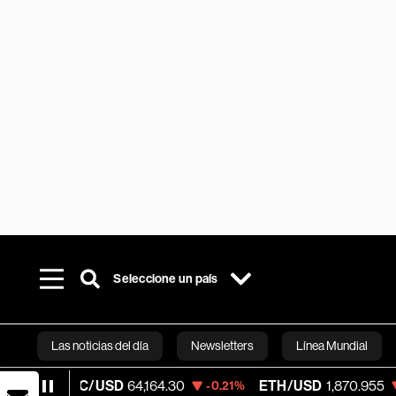
Seleccione un país
Las noticias del día
Newsletters
Línea Mundial
BTC/USD
64,164.30
ETH/USD
1,870.955
-0.21%
-0.24%
Bloomberg 