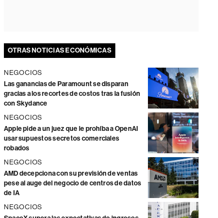
OTRAS NOTICIAS ECONÓMICAS
NEGOCIOS
Las ganancias de Paramount se disparan
gracias a los recortes de costos tras la fusión
con Skydance
NEGOCIOS
Apple pide a un juez que le prohíba a OpenAI
usar supuestos secretos comerciales
robados
NEGOCIOS
AMD decepciona con su previsión de ventas
pese al auge del negocio de centros de datos
de IA
NEGOCIOS