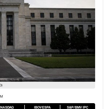
O)
AM
NASDAQ
IBOVESPA
S&P/BMV IPC