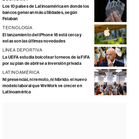
Los 10 países de Latinoamérica en donde los
bancos generan más utilidades, según
Felaban
TECNOLOGÍA
El lanzamiento del iPhone 18 está cerca y
estas son las últimas novedades
LÍNEA DEPORTIVA
La UEFA estudia boicotear torneos de la FIFA
por su plan de abrirse a inversión privada
LATINOAMÉRICA
Ni presencial, ni remoto, ni híbrido: el nuevo
modelo laboral que WeWork ve crecer en
Latinoamérica