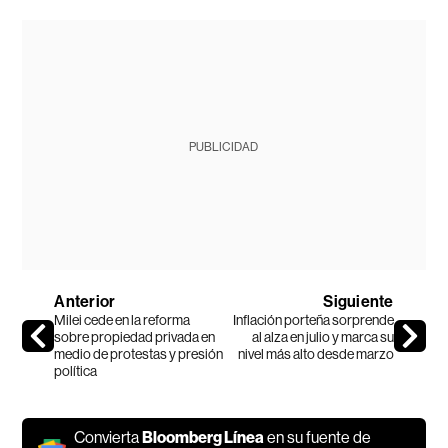
PUBLICIDAD
Anterior
Siguiente
Milei cede en la reforma
Inflación porteña sorprende
sobre propiedad privada en
al alza en julio y marca su
medio de protestas y presión
nivel más alto desde marzo
política
Convierta
Bloomberg Línea
en su fuente de