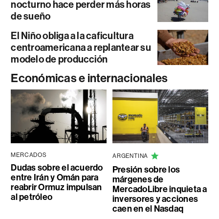
nocturno hace perder más horas
de sueño
El Niño obliga a la caficultura
centroamericana a replantear su
modelo de producción
Económicas e internacionales
MERCADOS
ARGENTINA
Dudas sobre el acuerdo
Presión sobre los
entre Irán y Omán para
márgenes de
reabrir Ormuz impulsan
MercadoLibre inquieta a
al petróleo
inversores y acciones
caen en el Nasdaq