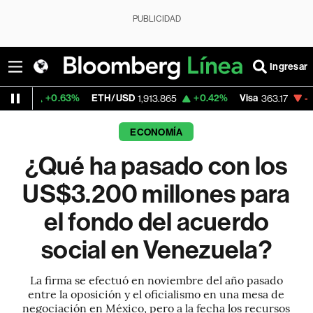
PUBLICIDAD
Ingresar
63%
ETH/USD
+0.42%
Visa
-1.97%
Mercad
1,913.865
363.17
ECONOMÍA
¿Qué ha pasado con los
US$3.200 millones para
el fondo del acuerdo
social en Venezuela?
La firma se efectuó en noviembre del año pasado
entre la oposición y el oficialismo en una mesa de
negociación en México, pero a la fecha los recursos