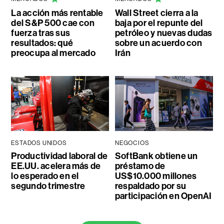
La acción más rentable
Wall Street cierra a la
del S&P 500 cae con
baja por el repunte del
fuerza tras sus
petróleo y nuevas dudas
resultados: qué
sobre un acuerdo con
preocupa al mercado
Irán
ESTADOS UNIDOS
NEGOCIOS
Productividad laboral de
SoftBank obtiene un
EE.UU. acelera más de
préstamo de
lo esperado en el
US$10.000 millones
segundo trimestre
respaldado por su
participación en OpenAI