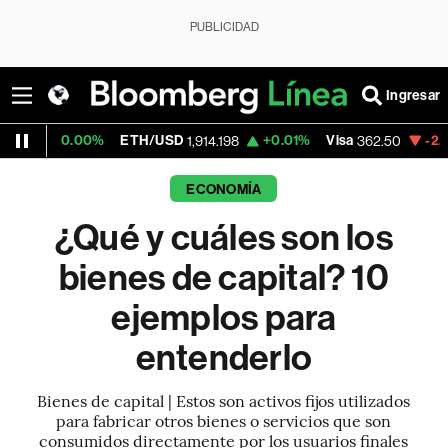
PUBLICIDAD
Ingresar
00%
ETH/USD
+0.01%
Visa
-2.15%
Mercad
1,914.198
362.50
ECONOMÍA
¿Qué y cuáles son los
bienes de capital? 10
ejemplos para
entenderlo
Bienes de capital | Estos son activos fijos utilizados
para fabricar otros bienes o servicios que son
consumidos directamente por los usuarios finales