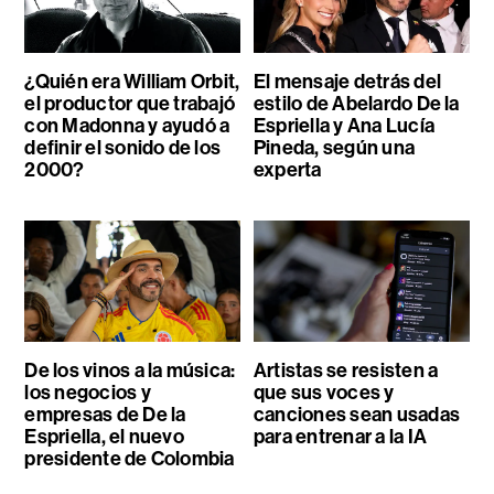
¿Quién era William Orbit,
El mensaje detrás del
el productor que trabajó
estilo de Abelardo De la
con Madonna y ayudó a
Espriella y Ana Lucía
definir el sonido de los
Pineda, según una
2000?
experta
De los vinos a la música:
Artistas se resisten a
los negocios y
que sus voces y
empresas de De la
canciones sean usadas
Espriella, el nuevo
para entrenar a la IA
presidente de Colombia