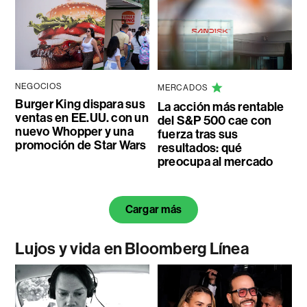
NEGOCIOS
MERCADOS
Burger King dispara sus
La acción más rentable
ventas en EE.UU. con un
del S&P 500 cae con
nuevo Whopper y una
fuerza tras sus
promoción de Star Wars
resultados: qué
preocupa al mercado
Cargar más
Lujos y vida en Bloomberg Línea