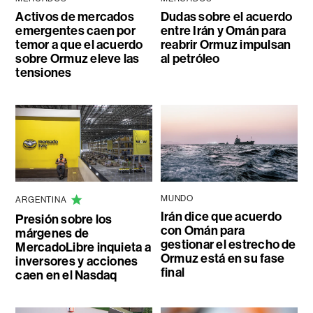
Activos de mercados
Dudas sobre el acuerdo
emergentes caen por
entre Irán y Omán para
temor a que el acuerdo
reabrir Ormuz impulsan
sobre Ormuz eleve las
al petróleo
tensiones
MUNDO
ARGENTINA
Irán dice que acuerdo
Presión sobre los
con Omán para
márgenes de
gestionar el estrecho de
MercadoLibre inquieta a
Ormuz está en su fase
inversores y acciones
final
caen en el Nasdaq