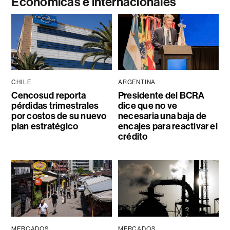
Económicas e internacionales
CHILE
ARGENTINA
Cencosud reporta
Presidente del BCRA
pérdidas trimestrales
dice que no ve
por costos de su nuevo
necesaria una baja de
plan estratégico
encajes para reactivar el
crédito
MERCADOS
MERCADOS