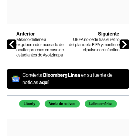
Anterior
Siguiente
México detiene a
UEFA no cede tras el retiro
exgobernador acusado de
del plan de la FIFA y mantiene
ocultar pruebas en caso de
el pulso con Infantino
estudiantes de Ayotzinapa
Convierta
Bloomberg Línea
en su fuente de
noticias
aquí
Temas de este artículo
Liberty
Venta de activos
Latinoamérica