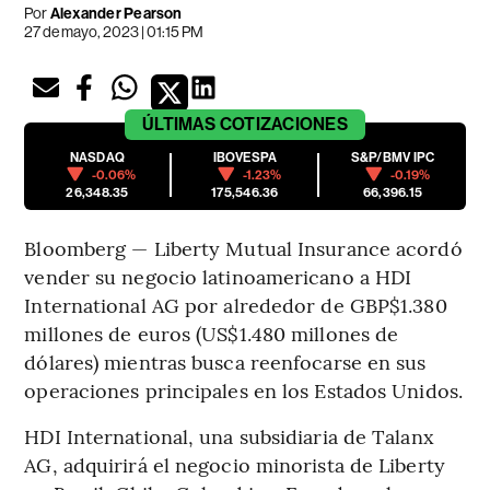
Por
Alexander Pearson
27 de mayo, 2023 | 01:15 PM
ÚLTIMAS
COTIZACIONES
NASDAQ
IBOVESPA
S&P/BMV IPC
-0.06%
-1.23%
-0.19%
26,348.35
175,546.36
66,396.15
Bloomberg — Liberty Mutual Insurance acordó
vender su negocio latinoamericano a HDI
International AG por alrededor de GBP$1.380
millones de euros (US$1.480 millones de
dólares) mientras busca reenfocarse en sus
operaciones principales en los Estados Unidos.
HDI International, una subsidiaria de Talanx
AG, adquirirá el negocio minorista de Liberty