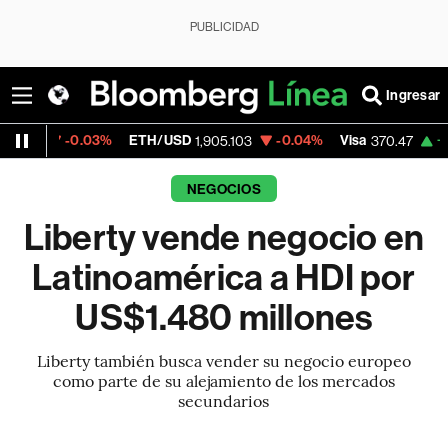
PUBLICIDAD
Ingresar
0.03%
ETH/USD
-0.04%
Visa
+0.52%
Me
1,905.103
370.47
NEGOCIOS
Liberty vende negocio en
Latinoamérica a HDI por
US$1.480 millones
Liberty también busca vender su negocio europeo
como parte de su alejamiento de los mercados
secundarios