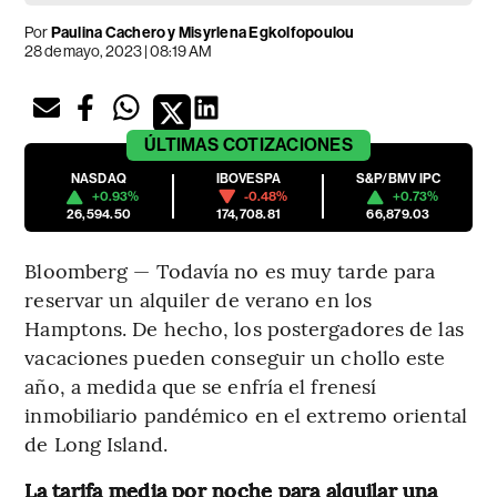
Por
Paulina Cachero y Misyrlena Egkolfopoulou
28 de mayo, 2023 | 08:19 AM
ÚLTIMAS
COTIZACIONES
NASDAQ
IBOVESPA
S&P/BMV IPC
+0.93%
-0.48%
+0.73%
26,594.50
174,708.81
66,879.03
Bloomberg — Todavía no es muy tarde para
reservar un alquiler de verano en los
Hamptons. De hecho, los postergadores de las
vacaciones pueden conseguir un chollo este
año, a medida que se enfría el frenesí
inmobiliario pandémico en el extremo oriental
de Long Island.
La tarifa media por noche para alquilar una