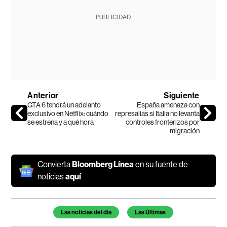
PUBLICIDAD
Anterior
Siguiente
GTA 6 tendrá un adelanto
España amenaza con
exclusivo en Netflix: cuándo
represalias si Italia no levanta
se estrena y a qué hora
controles fronterizos por
migración
Convierta
Bloomberg Línea
en su fuente de
noticias
aquí
Temas de este artículo
Las noticias del día
Las Últimas