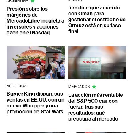
ARGENTINA
Irán dice que acuerdo
Presión sobre los
con Omán para
márgenes de
gestionar el estrecho de
MercadoLibre inquieta a
Ormuz está en su fase
inversores y acciones
final
caen en el Nasdaq
NEGOCIOS
MERCADOS
Burger King dispara sus
La acción más rentable
ventas en EE.UU. con un
del S&P 500 cae con
nuevo Whopper y una
fuerza tras sus
promoción de Star Wars
resultados: qué
preocupa al mercado