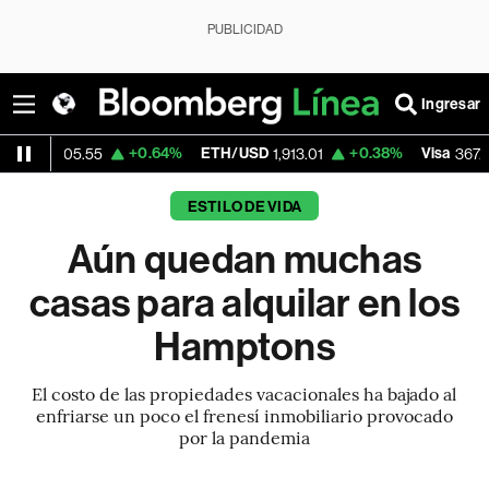
PUBLICIDAD
Ingresar
+0.64%
ETH/USD
+0.38%
Visa
-0.85
.55
1,913.01
367.32
ESTILO DE VIDA
Aún quedan muchas
casas para alquilar en los
Hamptons
El costo de las propiedades vacacionales ha bajado al
enfriarse un poco el frenesí inmobiliario provocado
por la pandemia