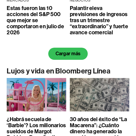
MERCADOS
NEGOCIOS
Estas fueron las 10
Palantir eleva
acciones del S&P 500
previsiones de ingresos
que mejor se
tras un trimestre
comportaron en julio de
“extraordinario” y fuerte
2026
avance comercial
Cargar más
Lujos y vida en Bloomberg Línea
¿Habrá secuela de
30 años del éxito de “La
‘Barbie’? Los millonarios
Macarena”: ¿Cuánto
sueldos de Margot
dinero ha generado la