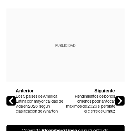
PUBLICIDAD
Anterior
Siguiente
Los 5 países de América
Rendimientos de bonos
Latina con mayor calidad de
chilenos podrían tocar
vida en 2026, según
máximos de 2026 si persiste
clasificación de Wharton
el cierre de Ormuz
Convierta
Bloomberg Línea
en su fuente de