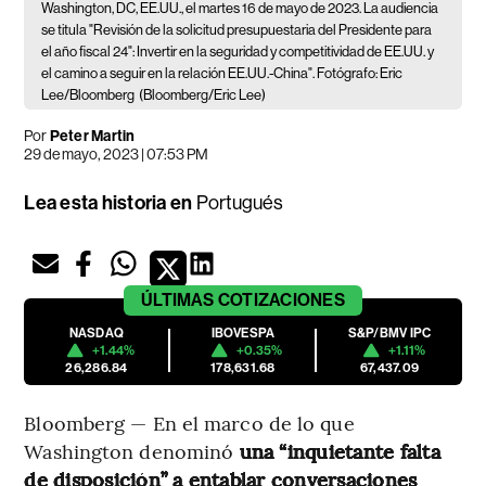
Washington, DC, EE.UU., el martes 16 de mayo de 2023. La audiencia
se titula "Revisión de la solicitud presupuestaria del Presidente para
el año fiscal 24": Invertir en la seguridad y competitividad de EE.UU. y
el camino a seguir en la relación EE.UU.-China". Fotógrafo: Eric
Lee/Bloomberg
(Bloomberg/Eric Lee)
Por
Peter Martin
29 de mayo, 2023 | 07:53 PM
Lea esta historia en
Portugués
ÚLTIMAS
COTIZACIONES
NASDAQ
IBOVESPA
S&P/BMV IPC
+1.44%
+0.35%
+1.11%
26,286.84
178,631.68
67,437.09
Bloomberg — En el marco de lo que
Washington denominó
una “inquietante falta
de disposición” a entablar conversaciones