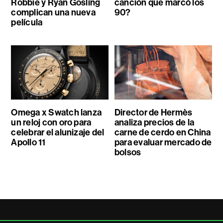
Robbie y Ryan Gosling
canción que marcó los
complican una nueva
90?
película
Omega x Swatch lanza
Director de Hermès
un reloj con oro para
analiza precios de la
celebrar el alunizaje del
carne de cerdo en China
Apollo 11
para evaluar mercado de
bolsos