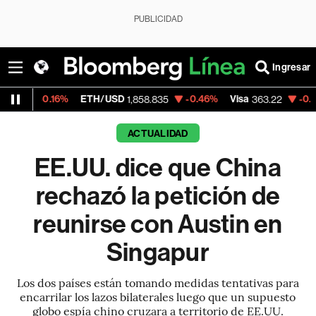
PUBLICIDAD
Ingresar
16%
ETH/USD
-0.46%
Visa
-0.67%
Merca
1,858.835
363.22
ACTUALIDAD
EE.UU. dice que China
rechazó la petición de
reunirse con Austin en
Singapur
Los dos países están tomando medidas tentativas para
encarrilar los lazos bilaterales luego que un supuesto
globo espía chino cruzara a territorio de EE.UU.