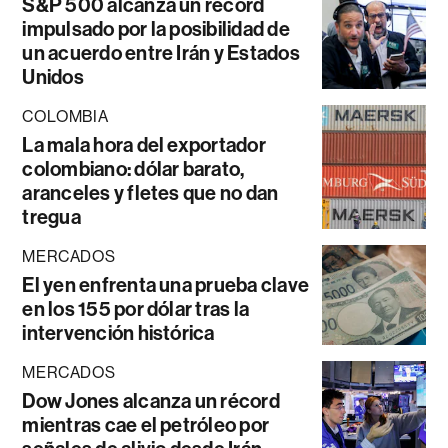
S&P 500 alcanza un récord
impulsado por la posibilidad de
un acuerdo entre Irán y Estados
Unidos
COLOMBIA
La mala hora del exportador
colombiano: dólar barato,
aranceles y fletes que no dan
tregua
MERCADOS
El yen enfrenta una prueba clave
en los 155 por dólar tras la
intervención histórica
MERCADOS
Dow Jones alcanza un récord
mientras cae el petróleo por