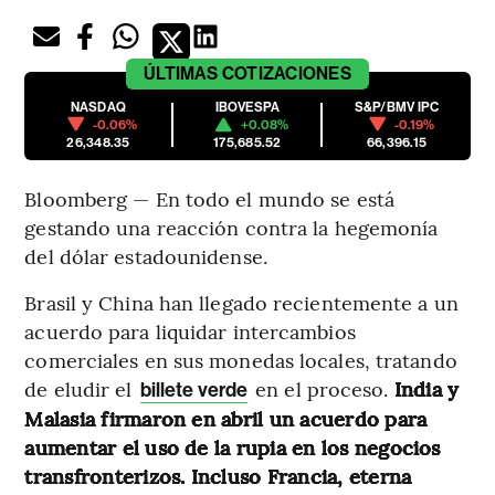
ÚLTIMAS
COTIZACIONES
NASDAQ
IBOVESPA
S&P/BMV IPC
-0.06%
+0.08%
-0.19%
26,348.35
175,685.52
66,396.15
Bloomberg — En todo el mundo se está
gestando una reacción contra la hegemonía
del dólar estadounidense.
Brasil y China han llegado recientemente a un
acuerdo para liquidar intercambios
comerciales en sus monedas locales, tratando
de eludir el
en el proceso.
India y
billete verde
Malasia firmaron en abril un acuerdo para
aumentar el uso de la rupia en los negocios
transfronterizos. Incluso Francia, eterna