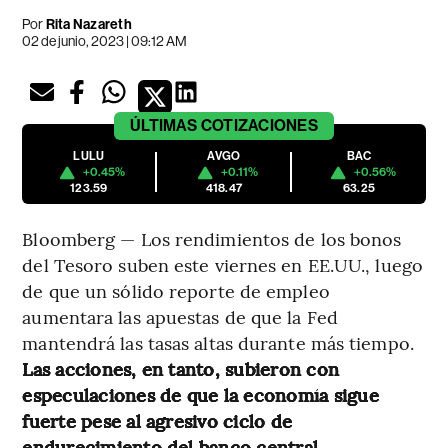
Por
Rita Nazareth
02 de junio, 2023 | 09:12 AM
ÚLTIMAS
COTIZACIONES
LULU
AVGO
BAC
+0.45%
+0.11%
+0.56%
123.59
418.47
63.25
Bloomberg — Los rendimientos de los bonos
del Tesoro suben este viernes en EE.UU., luego
de que un sólido reporte de empleo
aumentara las apuestas de que la Fed
mantendrá las tasas altas durante más tiempo.
Las acciones, en tanto, subieron con
especulaciones de que la economía sigue
fuerte pese al agresivo ciclo de
endurecimiento del banco central.