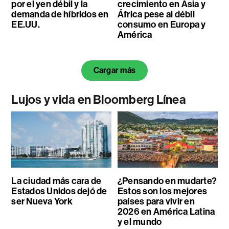
por el yen débil y la
crecimiento en Asia y
demanda de híbridos en
África pese al débil
EE.UU.
consumo en Europa y
América
Cargar más
Lujos y vida en Bloomberg Línea
La ciudad más cara de
¿Pensando en mudarte?
Estados Unidos dejó de
Estos son los mejores
ser Nueva York
países para vivir en
2026 en América Latina
y el mundo