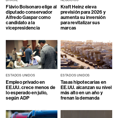
BRASIL
NEGOCIOS
Flávio Bolsonaro elige al
Kraft Heinz eleva
diputado conservador
previsión para 2026 y
Alfredo Gaspar como
aumenta su inversión
candidato a la
para revitalizar sus
vicepresidencia
marcas
ESTADOS UNIDOS
ESTADOS UNIDOS
Empleo privado en
Tasas hipotecarias en
EE.UU. crece menos de
EE.UU. alcanzan su nivel
lo esperado en julio,
más alto en un año y
según ADP
frenan la demanda