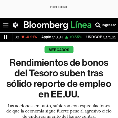
PUBLICIDAD
Ingresar
-0.21%
Apple
+0.55%
USD COP
-0.63%
310.94
3,175.95
MERCADOS
Rendimientos de bonos
del Tesoro suben tras
sólido reporte de empleo
en EE.UU.
Las acciones, en tanto, subieron con especulaciones
de que la economía sigue fuerte pese al agresivo ciclo
de endurecimiento del banco central