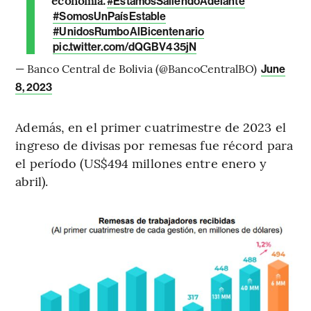
#EstamosSaliendoAdelante
#SomosUnPaísEstable
#UnidosRumboAlBicentenario
pic.twitter.com/dQGBV435jN
— Banco Central de Bolivia (@BancoCentralBO)
June
8, 2023
Además, en el primer cuatrimestre de 2023 el
ingreso de divisas por remesas fue récord para
el período (US$494 millones entre enero y
abril).