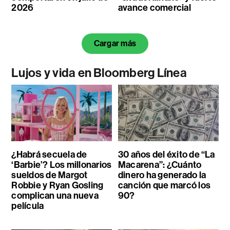
2026
avance comercial
Cargar más
Lujos y vida en Bloomberg Línea
¿Habrá secuela de
30 años del éxito de “La
‘Barbie’? Los millonarios
Macarena”: ¿Cuánto
sueldos de Margot
dinero ha generado la
Robbie y Ryan Gosling
canción que marcó los
complican una nueva
90?
película