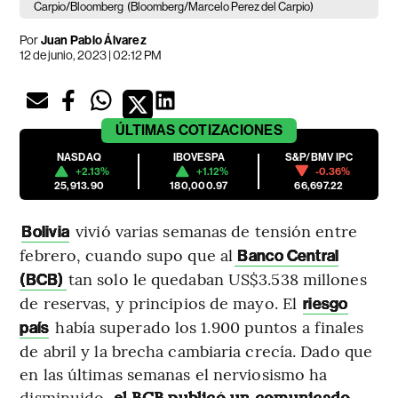
Carpio/Bloomberg
(Bloomberg/Marcelo Perez del Carpio)
Por
Juan Pablo Álvarez
12 de junio, 2023 | 02:12 PM
ÚLTIMAS
COTIZACIONES
NASDAQ
IBOVESPA
S&P/BMV IPC
+2.13%
+1.12%
-0.36%
25,913.90
180,000.97
66,697.22
vivió varias semanas de tensión entre
Bolivia
febrero, cuando supo que al
Banco Central
tan solo le quedaban US$3.538 millones
(BCB)
de reservas, y principios de mayo. El
riesgo
había superado los 1.900 puntos a finales
país
de abril y la brecha cambiaria crecía. Dado que
en las últimas semanas el nerviosismo ha
disminuido,
el BCB publicó un comunicado