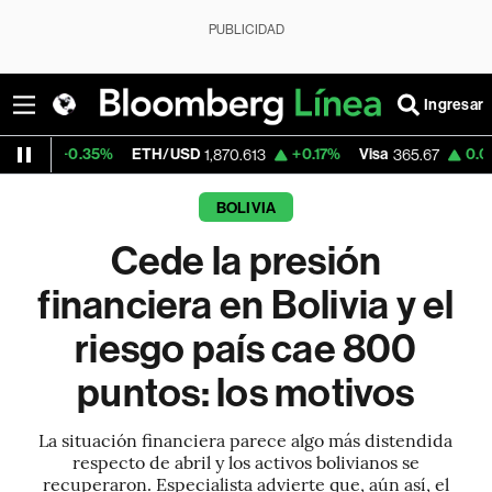
PUBLICIDAD
Ingresar
%
ETH/USD
+0.17%
Visa
0.00%
MercadoL
1,870.613
365.67
BOLIVIA
Cede la presión
financiera en Bolivia y el
riesgo país cae 800
puntos: los motivos
La situación financiera parece algo más distendida
respecto de abril y los activos bolivianos se
recuperaron. Especialista advierte que, aún así, el