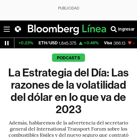
PUBLICIDAD
Ingresar
.23%
ETH/USD
+0.46%
Visa
-0.04%
Mer
1,845.375
366.13
PODCASTS
La Estrategia del Día: Las
razones de la volatilidad
del dólar en lo que va de
2023
Además, hablaremos de la advertencia del secretario
general del International Transport Forum sobre los
combustibles fósiles y del nuevo seguro que contrató