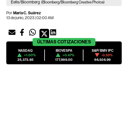
Eells/Bloomberg
(Bloomberg/Bloomberg Creative Photos)
Por
María C. Suárez
13 de junio, 2023 | 02:00 AM
ÚLTIMAS
COTIZACIONES
NASDAQ
IBOVESPA
S&P/BMV IPC
+1.00%
+0.47%
-0.53%
25,373.85
177,999.00
66,936.99