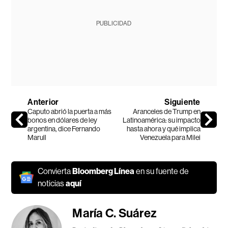
PUBLICIDAD
Anterior
Siguiente
Caputo abrió la puerta a más
Aranceles de Trump en
bonos en dólares de ley
Latinoamérica: su impacto
argentina, dice Fernando
hasta ahora y qué implica
Marull
Venezuela para Milei
Convierta
Bloomberg Línea
en su fuente de
noticias
aquí
María C. Suárez