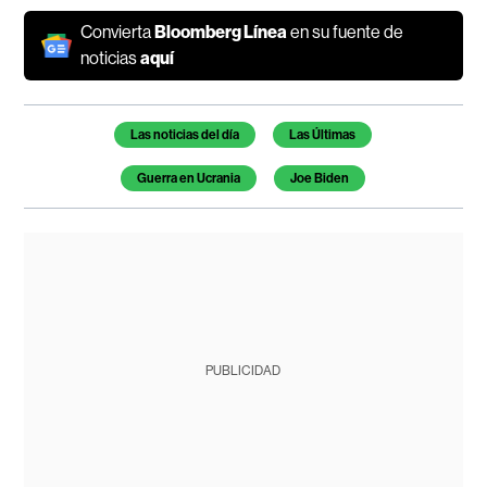
Convierta
Bloomberg Línea
en su fuente de
noticias
aquí
Temas de este artículo
Las noticias del día
Las Últimas
Guerra en Ucrania
Joe Biden
PUBLICIDAD