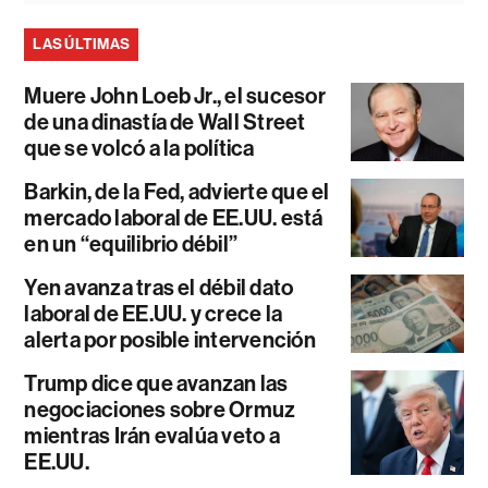
LAS ÚLTIMAS
Muere John Loeb Jr., el sucesor
de una dinastía de Wall Street
que se volcó a la política
Barkin, de la Fed, advierte que el
mercado laboral de EE.UU. está
en un “equilibrio débil”
Yen avanza tras el débil dato
laboral de EE.UU. y crece la
alerta por posible intervención
Trump dice que avanzan las
negociaciones sobre Ormuz
mientras Irán evalúa veto a
EE.UU.