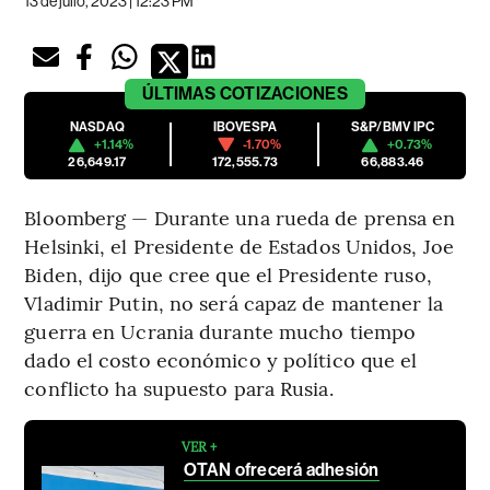
13 de julio, 2023 | 12:23 PM
ÚLTIMAS
COTIZACIONES
NASDAQ
IBOVESPA
S&P/BMV IPC
+1.14%
-1.70%
+0.73%
26,649.17
172,555.73
66,883.46
Bloomberg — Durante una rueda de prensa en
Helsinki, el Presidente de Estados Unidos, Joe
Biden, dijo que cree que el Presidente ruso,
Vladimir Putin, no será capaz de mantener la
guerra en Ucrania durante mucho tiempo
dado el costo económico y político que el
conflicto ha supuesto para Rusia.
VER +
OTAN ofrecerá adhesión