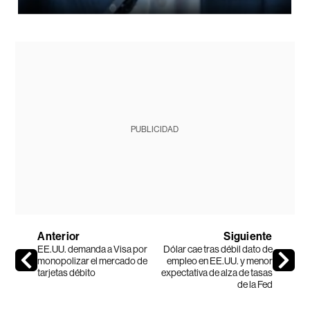
PUBLICIDAD
Anterior
Siguiente
EE.UU. demanda a Visa por
Dólar cae tras débil dato de
monopolizar el mercado de
empleo en EE.UU. y menor
tarjetas débito
expectativa de alza de tasas
de la Fed