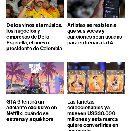
De los vinos a la música:
Artistas se resisten a
los negocios y
que sus voces y
empresas de De la
canciones sean usadas
Espriella, el nuevo
para entrenar a la IA
presidente de Colombia
GTA 6 tendrá un
Las tarjetas
adelanto exclusivo en
coleccionables ya
Netflix: cuándo se
mueven US$30.000
estrena y a qué hora
millones y esta marca
quiere convertirlas en
accesorio