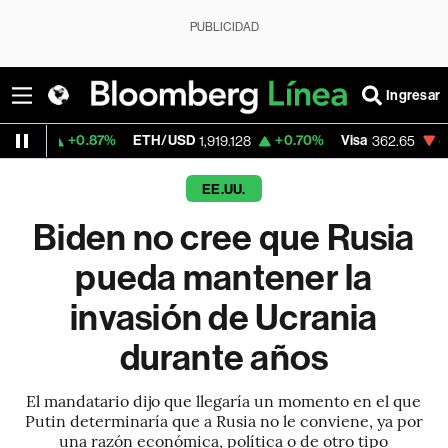
PUBLICIDAD
Ingresar
0.87%
ETH/USD
+0.70%
Visa
-2.11%
Merc
1,919.128
362.65
EE.UU.
Biden no cree que Rusia
pueda mantener la
invasión de Ucrania
durante años
El mandatario dijo que llegaría un momento en el que
Putin determinaría que a Rusia no le conviene, ya por
una razón económica, política o de otro tipo