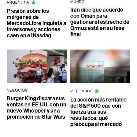
MUNDO
ARGENTINA
Irán dice que acuerdo
Presión sobre los
con Omán para
márgenes de
gestionar el estrecho de
MercadoLibre inquieta a
Ormuz está en su fase
inversores y acciones
final
caen en el Nasdaq
NEGOCIOS
MERCADOS
Burger King dispara sus
La acción más rentable
ventas en EE.UU. con un
del S&P 500 cae con
nuevo Whopper y una
fuerza tras sus
promoción de Star Wars
resultados: qué
preocupa al mercado