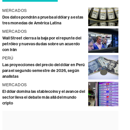
MERCADOS
Dos datos pondrán a prueba al dólar y a estas
tres monedas de América Latina
MERCADOS
Wall Street cierra a la baja por el repunte del
petróleo y nuevas dudas sobre un acuerdo
con Irán
PERÚ
Las proyecciones del precio del dólar en Perú
para el segundo semestre de 2026, según
analistas
MERCADOS
El dólar domina las stablecoins y el avance del
sector lleva el debate más allá del mundo
cripto