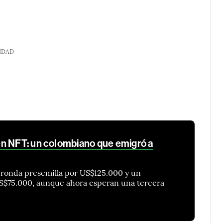
IDAD
n NFT: un colombiano que emigró a
 ronda presemilla por US$125.000 y un
S$75.000, aunque ahora esperan una tercera