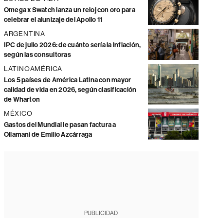
Omega x Swatch lanza un reloj con oro para
celebrar el alunizaje del Apollo 11
ARGENTINA
IPC de julio 2026: de cuánto sería la inflación,
según las consultoras
LATINOAMÉRICA
Los 5 países de América Latina con mayor
calidad de vida en 2026, según clasificación
de Wharton
MÉXICO
Gastos del Mundial le pasan factura a
Ollamani de Emilio Azcárraga
PUBLICIDAD