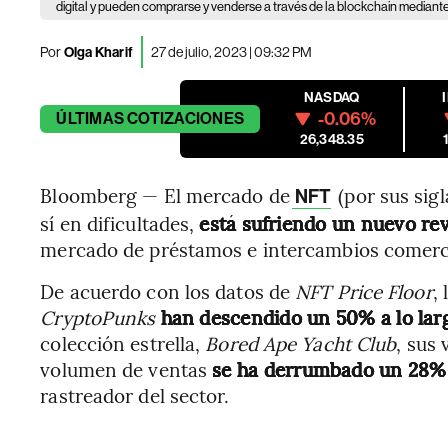
digital y pueden comprarse y venderse a través de la blockchain mediant
Por
Olga Kharif
27 de julio, 2023 | 09:32 PM
NASDAQ
-0.06%
ÚLTIMAS
COTIZACIONES
26,348.35
Bloomberg — El mercado de
(por sus sigl
NFT
sí en dificultades,
está sufriendo un nuevo rev
mercado de préstamos e intercambios comerci
De acuerdo con los datos de
NFT Price Floor
,
CryptoPunks
han descendido un 50% a lo larg
colección estrella,
Bored Ape Yacht Club
, sus
volumen de ventas
se ha derrumbado un 28% 
rastreador del sector.