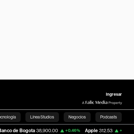
Ingresar
ecnología
Línea Studios
Negocios
Podcasts
ota
38,900.00
Apple
312.53
USD COP
+0.46%
+0.51%
English