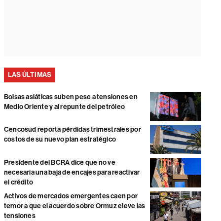
LAS ÚLTIMAS
Bolsas asiáticas suben pese a tensiones en
Medio Oriente y al repunte del petróleo
Cencosud reporta pérdidas trimestrales por
costos de su nuevo plan estratégico
Presidente del BCRA dice que no ve
necesaria una baja de encajes para reactivar
el crédito
Activos de mercados emergentes caen por
temor a que el acuerdo sobre Ormuz eleve las
tensiones