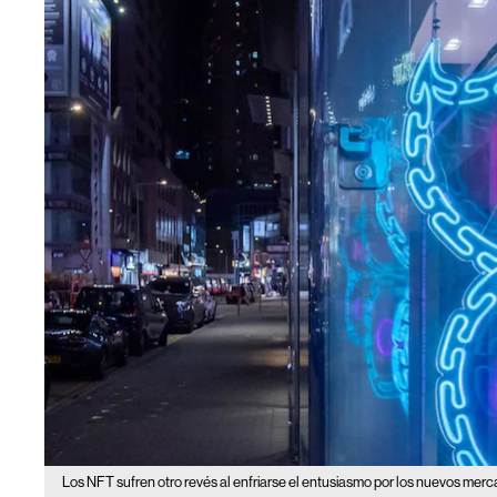
Los NFT sufren otro revés al enfriarse el entusiasmo por los nuevos mer