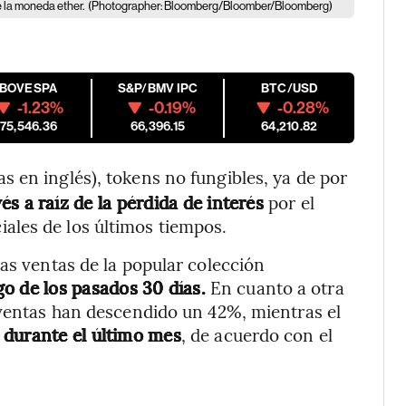
e la moneda ether.
(Photographer: Bloomberg/Bloomber/Bloomberg)
IBOVESPA
S&P/BMV IPC
BTC/USD
-1.23%
-0.19%
-0.28%
175,546.36
66,396.15
64,210.82
as en inglés), tokens no fungibles, ya de por
és a raíz de la pérdida de interés
por el
ales de los últimos tiempos.
 las ventas de la popular colección
o de los pasados 30 días.
En cuanto a otra
 ventas han descendido un 42%, mientras el
durante el último mes
, de acuerdo con el