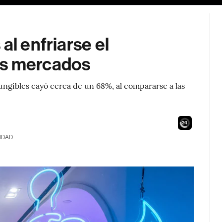
al enfriarse el
os mercados
ngibles cayó cerca de un 68%, al compararse a las
22
IDAD