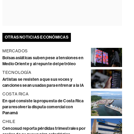
OTRAS NOTICIAS ECONÓMICAS
MERCADOS
Bolsas asiáticas suben pese a tensiones en
Medio Oriente y al repunte del petróleo
TECNOLOGÍA
Artistas se resisten a que sus voces y
canciones sean usadas para entrenar a la IA
COSTA RICA
En qué consiste la propuesta de Costa Rica
para resolver la disputa comercial con
Panamá
CHILE
Cencosud reporta pérdidas trimestrales por