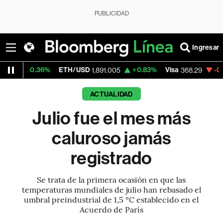
PUBLICIDAD
Ingresar
36%
ETH/USD
+0.83%
Visa
-0.35%
Merca
1,891.005
368.29
ACTUALIDAD
Julio fue el mes más
caluroso jamás
registrado
Se trata de la primera ocasión en que las
temperaturas mundiales de julio han rebasado el
umbral preindustrial de 1,5 ºC establecido en el
Acuerdo de París