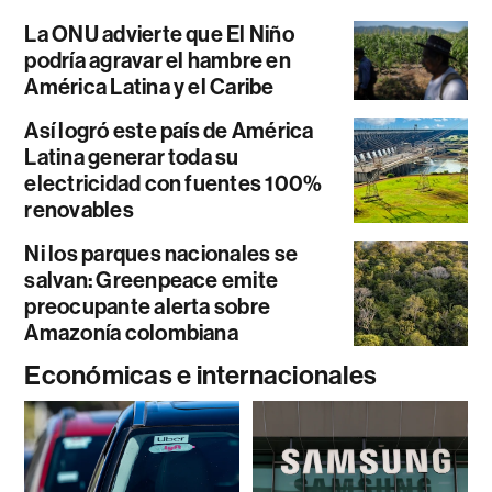
La ONU advierte que El Niño
podría agravar el hambre en
América Latina y el Caribe
Así logró este país de América
Latina generar toda su
electricidad con fuentes 100%
renovables
Ni los parques nacionales se
salvan: Greenpeace emite
preocupante alerta sobre
Amazonía colombiana
Económicas e internacionales