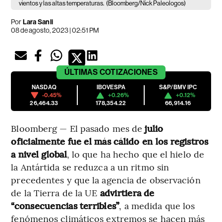
vientos y las altas temperaturas.
(Bloomberg/Nick Paleologos)
Por
Lara Sanli
08 de agosto, 2023 | 02:51 PM
ÚLTIMAS
COTIZACIONES
NASDAQ
IBOVESPA
S&P/BMV IPC
-0.45%
+0.26%
+0.12%
26,464.33
178,354.22
66,914.16
Bloomberg — El pasado mes de
julio
oficialmente fue el más cálido en los registros
a nivel global
, lo que ha hecho que el hielo de
la Antártida se reduzca a un ritmo sin
precedentes y que la agencia de observación
de la Tierra de la UE
advirtiera de
“consecuencias terribles”
, a medida que los
fenómenos climáticos extremos se hacen más