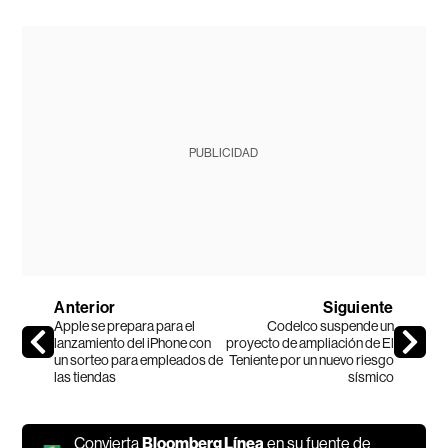
PUBLICIDAD
Anterior
Siguiente
Apple se prepara para el
Codelco suspende un
lanzamiento del iPhone con
proyecto de ampliación de El
un sorteo para empleados de
Teniente por un nuevo riesgo
las tiendas
sísmico
Convierta
Bloomberg Línea
en su fuente de