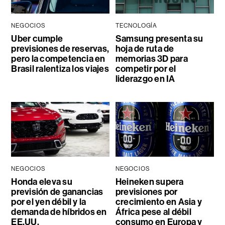
NEGOCIOS
TECNOLOGÍA
Uber cumple
Samsung presenta su
previsiones de reservas,
hoja de ruta de
pero la competencia en
memorias 3D para
Brasil ralentiza los viajes
competir por el
liderazgo en IA
NEGOCIOS
NEGOCIOS
Honda eleva su
Heineken supera
previsión de ganancias
previsiones por
por el yen débil y la
crecimiento en Asia y
demanda de híbridos en
África pese al débil
EE.UU.
consumo en Europa y