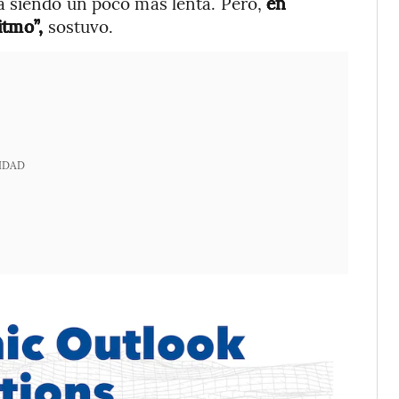
á siendo un poco más lenta. Pero,
en
itmo”,
sostuvo.
IDAD