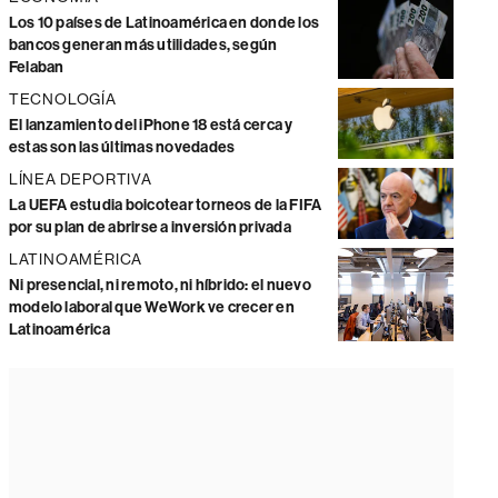
Los 10 países de Latinoamérica en donde los
bancos generan más utilidades, según
Felaban
TECNOLOGÍA
El lanzamiento del iPhone 18 está cerca y
estas son las últimas novedades
LÍNEA DEPORTIVA
La UEFA estudia boicotear torneos de la FIFA
por su plan de abrirse a inversión privada
LATINOAMÉRICA
Ni presencial, ni remoto, ni híbrido: el nuevo
modelo laboral que WeWork ve crecer en
Latinoamérica