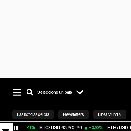
Seleccione un país
Las noticias del día
Newsletters
Línea Mundial
BTC/USD
63,802.86
ETH/USD
1,864.745
0.41%
+0.10%
Bloomberg 