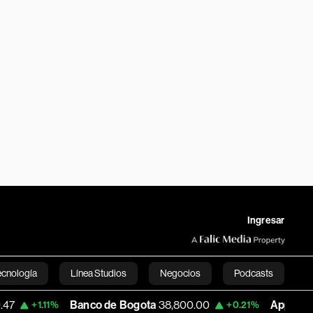
Ingresar
ecnología
Línea Studios
Negocios
Podcasts
Banco de Bogota
38,800.00
Apple
303.27
+0.21%
-1.7
English