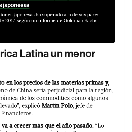
es japonesas
iones japonesas ha superado a la de sus pares
de 2017, según un informe de Goldman Sachs
ica Latina un menor
o en los precios de las materias primas y,
eno de China sería perjudicial para la región,
dinámica de los commodities como algunos
levado”, explicó
Martín Polo
, jefe de
 Financieros.
 va a crecer más que el año pasado.
“Lo