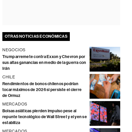
OTRAS NOTICIAS ECONÓMICAS
NEGOCIOS
Trump arremete contra Exxon y Chevron por
sus altas ganancias en medio de la guerra con
Irán
CHILE
Rendimientos de bonos chilenos podrían
tocar máximos de 2026 si persiste el cierre
de Ormuz
MERCADOS
Bolsas asiáticas pierden impulso pese al
repunte tecnológico de Wall Street y el yen se
estabiliza
MERCADOS