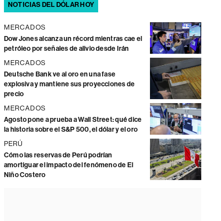
NOTICIAS DEL DÓLAR HOY
MERCADOS
Dow Jones alcanza un récord mientras cae el
petróleo por señales de alivio desde Irán
MERCADOS
Deutsche Bank ve al oro en una fase
explosiva y mantiene sus proyecciones de
precio
MERCADOS
Agosto pone a prueba a Wall Street: qué dice
la historia sobre el S&P 500, el dólar y el oro
PERÚ
Cómo las reservas de Perú podrían
amortiguar el impacto del fenómeno de El
Niño Costero