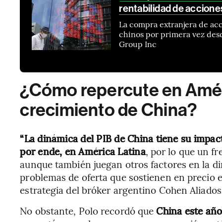
rentabilidad de accion
La compra extranjera de acc
chinos por primera vez des
Group Inc
¿Cómo repercute en Amér
crecimiento de China?
“La dinámica del PIB de China tiene su impact
por ende, en América Latina
, por lo que un fr
aunque también juegan otros factores en la 
problemas de oferta que sostienen en precio e
estrategia del bróker argentino Cohen Aliados
No obstante, Polo recordó que
China este año