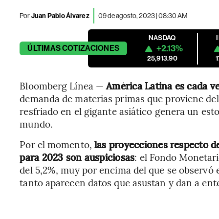
Por
Juan Pablo Álvarez
09 de agosto, 2023 | 08:30 AM
NASDAQ
+2.13%
ÚLTIMAS
COTIZACIONES
25,913.90
Bloomberg Línea —
América Latina es cada v
demanda de materias primas que proviene del g
resfriado en el gigante asiático genera un est
mundo.
Por el momento,
las proyecciones respecto d
para 2023 son auspiciosas
: el Fondo Monetari
del 5,2%, muy por encima del que se observó 
tanto aparecen datos que asustan y dan a ent