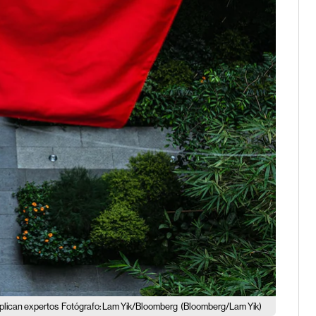
plican expertos
Fotógrafo: Lam Yik/Bloomberg
(Bloomberg/Lam Yik)