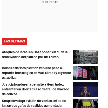
PUBLICIDAD
LAS ÚLTIMAS
Ataques de Israel en Gaza ponen en duda la
reactivación del plan de paz de Trump
Bolsas asiáticas pierden impulso pese al
repunte tecnológico de Wall Street y el yen se
estabiliza
Justicia hondureña permite a Hernández
enfrentar en libertad caso de fraude y lavado
de activos
Snap eleva la previsión de ventas antes de
lanzar sus gafas de realidad aumentada