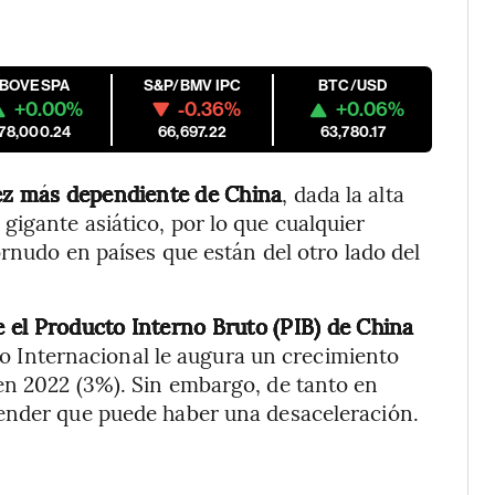
IBOVESPA
S&P/BMV IPC
BTC/USD
+0.00%
-0.36%
+0.06%
178,000.24
66,697.22
63,780.17
ez más dependiente de China
, dada la alta
igante asiático, por lo que cualquier
ornudo en países que están del otro lado del
e el Producto Interno Bruto (PIB) de China
o Internacional le augura un crecimiento
en 2022 (3%). Sin embargo, de tanto en
ender que puede haber una desaceleración.