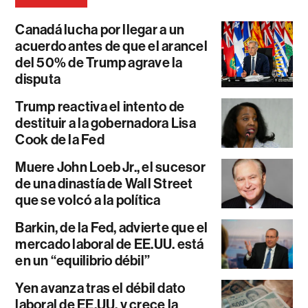
Canadá lucha por llegar a un
acuerdo antes de que el arancel
del 50% de Trump agrave la
disputa
Trump reactiva el intento de
destituir a la gobernadora Lisa
Cook de la Fed
Muere John Loeb Jr., el sucesor
de una dinastía de Wall Street
que se volcó a la política
Barkin, de la Fed, advierte que el
mercado laboral de EE.UU. está
en un “equilibrio débil”
Yen avanza tras el débil dato
laboral de EE.UU. y crece la