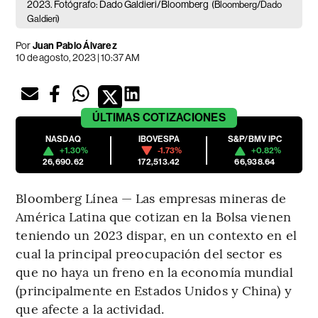
2023. Fotógrafo: Dado Galdieri/Bloomberg
(Bloomberg/Dado
Galdieri)
Por
Juan Pablo Álvarez
10 de agosto, 2023 | 10:37 AM
ÚLTIMAS
COTIZACIONES
NASDAQ
IBOVESPA
S&P/BMV IPC
+1.30%
-1.73%
+0.82%
26,690.62
172,513.42
66,938.64
Bloomberg Línea — Las empresas mineras de
América Latina que cotizan en la Bolsa vienen
teniendo un 2023 dispar, en un contexto en el
cual la principal preocupación del sector es
que no haya un freno en la economía mundial
(principalmente en Estados Unidos y China) y
que afecte a la actividad.