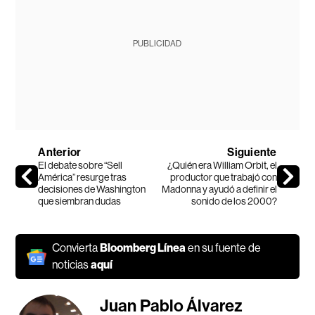
PUBLICIDAD
Anterior
Siguiente
El debate sobre “Sell
¿Quién era William Orbit, el
América” resurge tras
productor que trabajó con
decisiones de Washington
Madonna y ayudó a definir el
que siembran dudas
sonido de los 2000?
Convierta
Bloomberg Línea
en su fuente de
noticias
aquí
Juan Pablo Álvarez