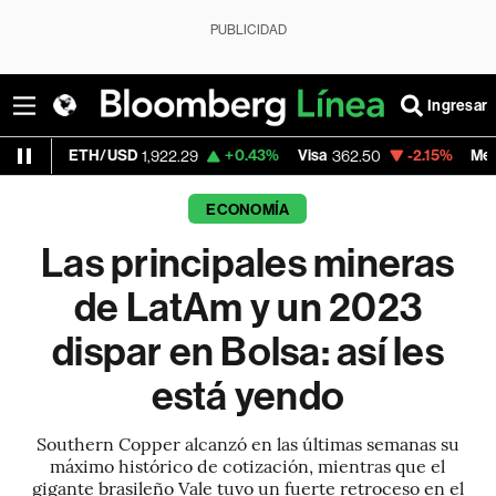
PUBLICIDAD
Ingresar
/USD
+0.43%
Visa
-2.15%
MercadoLibre
1,922.29
362.50
1,8
ECONOMÍA
Las principales mineras
de LatAm y un 2023
dispar en Bolsa: así les
está yendo
Southern Copper alcanzó en las últimas semanas su
máximo histórico de cotización, mientras que el
gigante brasileño Vale tuvo un fuerte retroceso en el