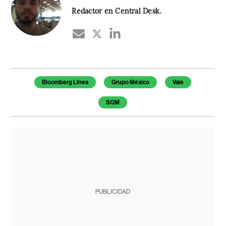
Redactor en Central Desk.
Temas de este artículo
Bloomberg Línea
Grupo México
Vale
SQM
PUBLICIDAD