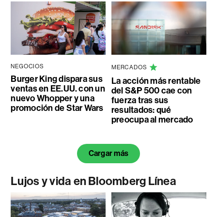
NEGOCIOS
MERCADOS
Burger King dispara sus
La acción más rentable
ventas en EE.UU. con un
del S&P 500 cae con
nuevo Whopper y una
fuerza tras sus
promoción de Star Wars
resultados: qué
preocupa al mercado
Cargar más
Lujos y vida en Bloomberg Línea