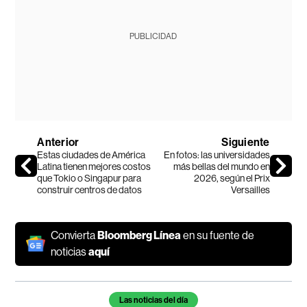
PUBLICIDAD
Anterior
Siguiente
Estas ciudades de América
En fotos: las universidades
Latina tienen mejores costos
más bellas del mundo en
que Tokio o Singapur para
2026, según el Prix
construir centros de datos
Versailles
Convierta
Bloomberg Línea
en su fuente de
noticias
aquí
Temas de este artículo
Las noticias del día