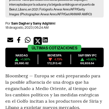
interceptadas por la aduana y la brigada antidroga en el puerto de
Beirut, Líbano, en 2021. Fotógrafo: Anwar Amro/AFP/Getty
Images
(Photographer: Anwar Amro/AFP/Get/ANWAR AMRO)
Por
Sam Dagher y Samy Adghirni
18 de agosto, 2023 | 06:24 AM
ÚLTIMAS
COTIZACIONES
NASDAQ
IBOVESPA
S&P/BMV IPC
+1.30%
-1.73%
+0.82%
26,690.62
172,513.42
66,938.64
Bloomberg — Europa se está preparando para
la posible afluencia de una droga que ha
enganchado a Medio Oriente, al tiempo que
los cambios políticos y las medidas enérgicas
en el Golfo incitan a los productores de Siria y
Líbano a explotar nuevos mercados.