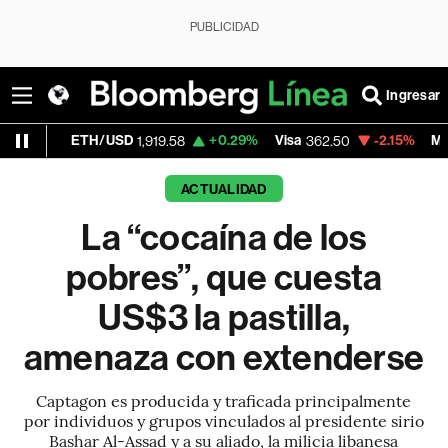
PUBLICIDAD
Ingresar
TH/USD
+0.29%
Visa
-2.15%
MercadoLibre
1,919.58
362.50
ACTUALIDAD
La “cocaína de los
pobres”, que cuesta
US$3 la pastilla,
amenaza con extenderse
Captagon es producida y traficada principalmente
por individuos y grupos vinculados al presidente sirio
Bashar Al-Assad y a su aliado, la milicia libanesa