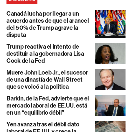
Canadá lucha por llegar a un
acuerdo antes de que el arancel
del 50% de Trump agrave la
disputa
Trump reactiva el intento de
destituir a la gobernadora Lisa
Cook de la Fed
Muere John Loeb Jr., el sucesor
de una dinastía de Wall Street
que se volcó a la política
Barkin, de la Fed, advierte que el
mercado laboral de EE.UU. está
en un “equilibrio débil”
Yen avanza tras el débil dato
laboral de EE.UU. y crece la