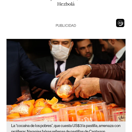
Hezbolá
21
PUBLICIDAD
La “cocaína de los pobres”, que cuesta US$3 la pastilla, amenaza con
proliferar
Naranjas falsas rellenas de pastillas de Captagon,