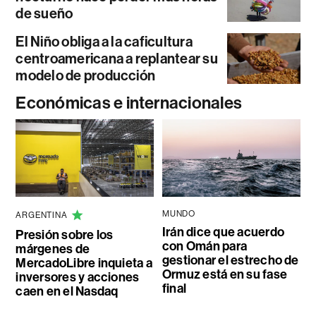
de sueño
El Niño obliga a la caficultura
centroamericana a replantear su
modelo de producción
Económicas e internacionales
MUNDO
ARGENTINA
Irán dice que acuerdo
Presión sobre los
con Omán para
márgenes de
gestionar el estrecho de
MercadoLibre inquieta a
Ormuz está en su fase
inversores y acciones
final
caen en el Nasdaq