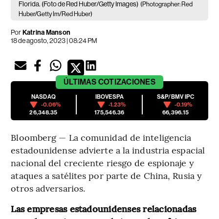
Florida. (Foto de Red Huber/Getty Images)
(Photographer: Red
Huber/Getty Im/Red Huber)
Por
Katrina Manson
18 de agosto, 2023 | 08:24 PM
ÚLTIMAS
COTIZACIONES
NASDAQ
IBOVESPA
S&P/BMV IPC
-0.06%
-1.23%
-0.19%
26,348.35
175,546.36
66,396.15
Bloomberg — La comunidad de inteligencia
estadounidense advierte a la industria espacial
nacional del creciente riesgo de espionaje y
ataques a satélites por parte de China, Rusia y
otros adversarios.
Las empresas estadounidenses relacionadas