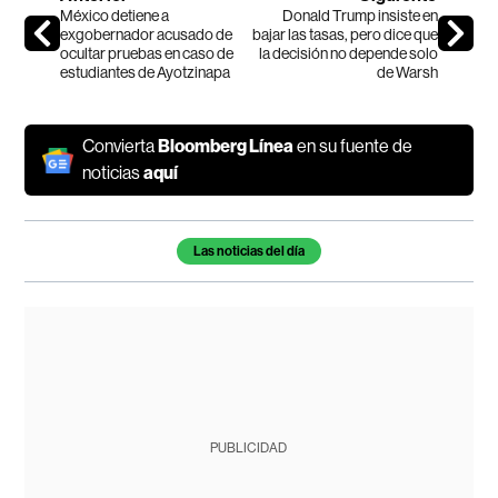
México detiene a
Donald Trump insiste en
exgobernador acusado de
bajar las tasas, pero dice que
ocultar pruebas en caso de
la decisión no depende solo
estudiantes de Ayotzinapa
de Warsh
Convierta
Bloomberg Línea
en su fuente de
noticias
aquí
Temas de este artículo
Las noticias del día
PUBLICIDAD