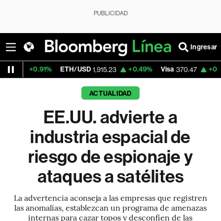
PUBLICIDAD
Ingresar
91%
ETH/USD
+0.49%
Visa
+0.52%
Mercad
1,915.23
370.47
ACTUALIDAD
EE.UU. advierte a
industria espacial de
riesgo de espionaje y
ataques a satélites
La advertencia aconseja a las empresas que registren
las anomalías, establezcan un programa de amenazas
internas para cazar topos y desconfíen de las