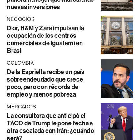
nuevas inversiones
NEGOCIOS
Dior, H&M y Zara impulsan la
ocupación de los centros
comerciales de Iguatemi en
Brasil
COLOMBIA
De la Espriella recibe un país
sobreendeudado que crece
poco, pero con récords de
empleo y menos pobreza
MERCADOS
La consultora que anticipó el
TACO de Trump le pone fecha a
otra escalada con Irán: ¿cuándo
será?