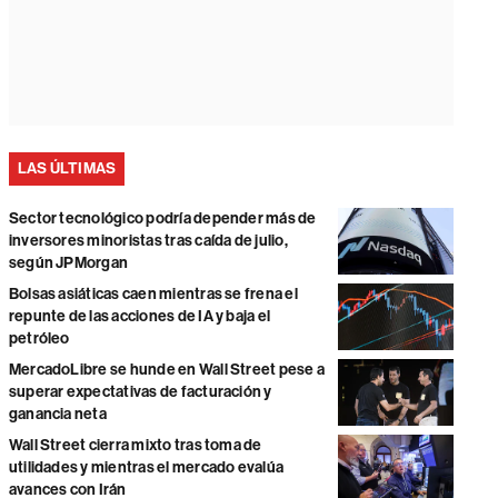
LAS ÚLTIMAS
Sector tecnológico podría depender más de
inversores minoristas tras caída de julio,
según JPMorgan
Bolsas asiáticas caen mientras se frena el
repunte de las acciones de IA y baja el
petróleo
MercadoLibre se hunde en Wall Street pese a
superar expectativas de facturación y
ganancia neta
Wall Street cierra mixto tras toma de
utilidades y mientras el mercado evalúa
avances con Irán