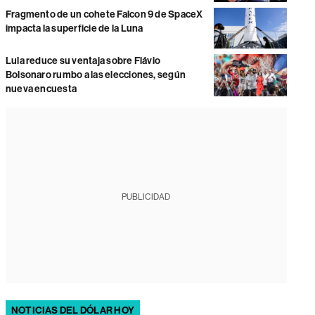
Fragmento de un cohete Falcon 9 de SpaceX
impacta la superficie de la Luna
Lula reduce su ventaja sobre Flávio
Bolsonaro rumbo a las elecciones, según
nueva encuesta
PUBLICIDAD
NOTICIAS DEL DÓLAR HOY