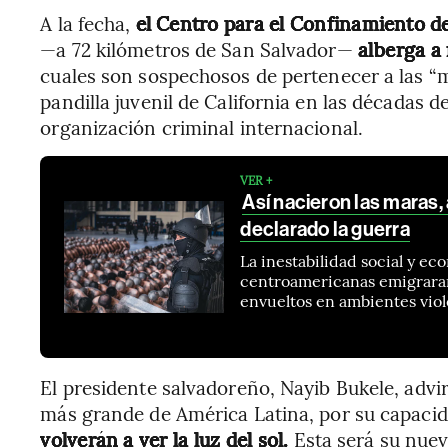
A la fecha,
el Centro para el Confinamiento d
—a 72 kilómetros de San Salvador—
alberga a
cuales son sospechosos de pertenecer a las “m
pandilla juvenil de California en las décadas 
organización criminal internacional.
VER +
Así nacieron las maras,
declarado la guerra
La inestabilidad social y ec
centroamericanas emigraran h
envueltos en ambientes viol
El presidente salvadoreño, Nayib Bukele, advir
más grande de América Latina, por su capacid
volverán a ver la luz del sol.
Esta será su nuev