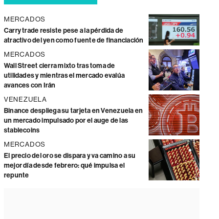
MERCADOS
Carry trade resiste pese a la pérdida de
atractivo del yen como fuente de financiación
MERCADOS
Wall Street cierra mixto tras toma de
utilidades y mientras el mercado evalúa
avances con Irán
VENEZUELA
Binance despliega su tarjeta en Venezuela en
un mercado impulsado por el auge de las
stablecoins
MERCADOS
El precio del oro se dispara y va camino a su
mejor día desde febrero: qué impulsa el
repunte