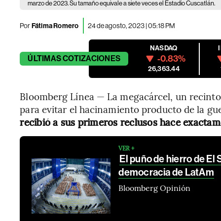
marzo de 2023. Su tamaño equivale a siete veces el Estadio Cuscatlán.
Por
Fátima Romero
24 de agosto, 2023 | 05:18 PM
NASDAQ
-0.83%
ÚLTIMAS
COTIZACIONES
26,363.44
Bloomberg Línea — La megacárcel, un recinto
para evitar el hacinamiento producto de la gue
recibió a sus primeros reclusos hace exacta
VER +
El puño de hierro de El 
democracia de LatAm
Bloomberg Opinión