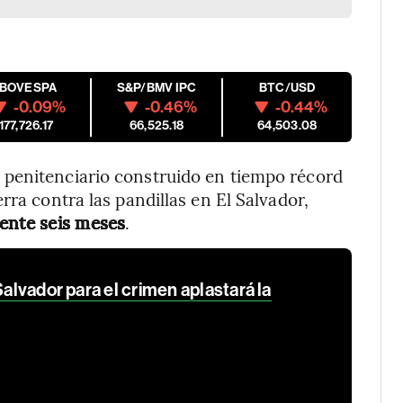
IBOVESPA
S&P/BMV IPC
BTC/USD
-0.09%
-0.46%
-0.44%
177,726.17
66,525.18
64,503.08
 penitenciario construido en tiempo récord
rra contra las pandillas en El Salvador,
mente seis meses
.
Salvador para el crimen aplastará la