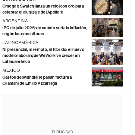
Omega x Swatch lanza un reloj con oro para
celebrar el alunizaje del Apollo 11
ARGENTINA
IPC de julio 2026: de cuánto sería la inflación,
según las consultoras
LATINOAMÉRICA
Ni presencial, ni remoto, ni híbrido: el nuevo
modelo laboral que WeWork ve crecer en
Latinoamérica
MÉXICO
Gastos del Mundial le pasan factura a
Ollamani de Emilio Azcárraga
PUBLICIDAD