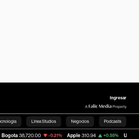
Ingresar
ecnología
Línea Studios
Negocios
Podcasts
8,720.00
Apple
310.94
USD COP
3,175.9
-0.21%
+0.55%
English