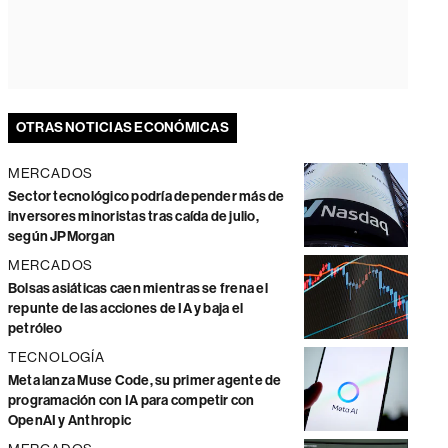
OTRAS NOTICIAS ECONÓMICAS
MERCADOS
Sector tecnológico podría depender más de
inversores minoristas tras caída de julio,
según JPMorgan
MERCADOS
Bolsas asiáticas caen mientras se frena el
repunte de las acciones de IA y baja el
petróleo
TECNOLOGÍA
Meta lanza Muse Code, su primer agente de
programación con IA para competir con
OpenAI y Anthropic