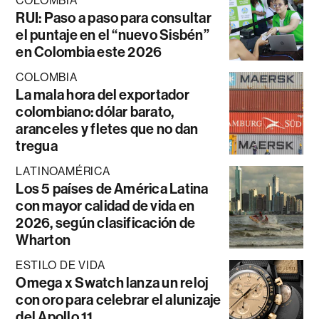
COLOMBIA
RUI: Paso a paso para consultar
el puntaje en el “nuevo Sisbén”
en Colombia este 2026
COLOMBIA
La mala hora del exportador
colombiano: dólar barato,
aranceles y fletes que no dan
tregua
LATINOAMÉRICA
Los 5 países de América Latina
con mayor calidad de vida en
2026, según clasificación de
Wharton
ESTILO DE VIDA
Omega x Swatch lanza un reloj
con oro para celebrar el alunizaje
del Apollo 11