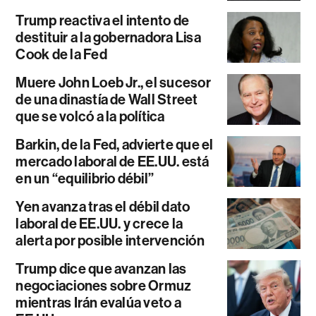
Trump reactiva el intento de
destituir a la gobernadora Lisa
Cook de la Fed
Muere John Loeb Jr., el sucesor
de una dinastía de Wall Street
que se volcó a la política
Barkin, de la Fed, advierte que el
mercado laboral de EE.UU. está
en un “equilibrio débil”
Yen avanza tras el débil dato
laboral de EE.UU. y crece la
alerta por posible intervención
Trump dice que avanzan las
negociaciones sobre Ormuz
mientras Irán evalúa veto a