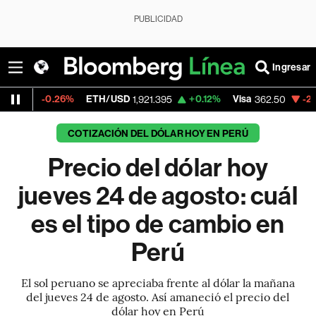
PUBLICIDAD
Ingresar
26%
ETH/USD
+0.12%
Visa
-2.15%
Mercad
1,921.395
362.50
COTIZACIÓN DEL DÓLAR HOY EN PERÚ
Precio del dólar hoy
jueves 24 de agosto: cuál
es el tipo de cambio en
Perú
El sol peruano se apreciaba frente al dólar la mañana
del jueves 24 de agosto. Así amaneció el precio del
dólar hoy en Perú