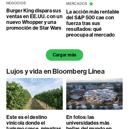
NEGOCIOS
MERCADOS
Burger King dispara sus
La acción más rentable
ventas en EE.UU. con un
del S&P 500 cae con
nuevo Whopper y una
fuerza tras sus
promoción de Star Wars
resultados: qué
preocupa al mercado
Cargar más
Lujos y vida en Bloomberg Línea
Este es el destino
En fotos: las
vinícola donde el
universidades más
turismo crece, mientras
bellas del mundo en