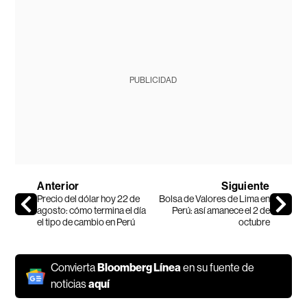
PUBLICIDAD
Anterior
Siguiente
Precio del dólar hoy 22 de
Bolsa de Valores de Lima en
agosto: cómo termina el día
Perú: así amanece el 2 de
el tipo de cambio en Perú
octubre
Convierta
Bloomberg Línea
en su fuente de
noticias
aquí