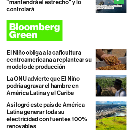
"mantendrá el estrecho" y lo
controlará
El Niño obliga a la caficultura
centroamericana a replantear su
modelo de producción
La ONU advierte que El Niño
podría agravar el hambre en
América Latina y el Caribe
Así logró este país de América
Latina generar toda su
electricidad con fuentes 100%
renovables