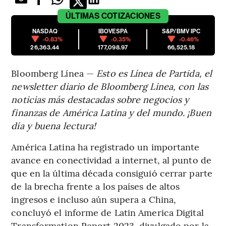
ÚLTIMAS
COTIZACIONES
NASDAQ
IBOVESPA
S&P/BMV IPC
-0.83%
-0.35%
-0.46%
26,363.44
177,098.97
66,525.18
Bloomberg Línea —
Esto es Línea de Partida, el
newsletter diario de Bloomberg Línea, con las
noticias más destacadas sobre negocios y
finanzas de América Latina y del mundo. ¡Buen
día y buena lectura!
América Latina ha registrado un importante
avance en conectividad a internet, al punto de
que en la última década consiguió cerrar parte
de la brecha frente a los países de altos
ingresos e incluso aún supera a China,
concluyó el informe de Latin America Digital
Transformation Report 2023, divulgado por la