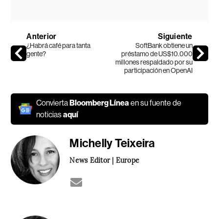
Anterior
Siguiente
¿Habrá café para tanta
SoftBank obtiene un
gente?
préstamo de US$10.000
millones respaldado por su
participación en OpenAI
Convierta
Bloomberg Línea
en su fuente de
noticias
aquí
Michelly Teixeira
News Editor | Europe