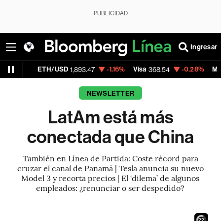
PUBLICIDAD
Ingresar
ETH/USD
-1.16%
Visa
-0.28%
MercadoLibre
1,893.47
368.54
NEWSLETTER
LatAm está más
conectada que China
También en Línea de Partida: Coste récord para
cruzar el canal de Panamá | Tesla anuncia su nuevo
Model 3 y recorta precios | El ‘dilema’ de algunos
empleados: ¿renunciar o ser despedido?
21